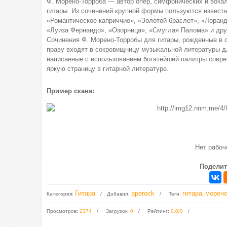
Ф. Морено-Торроба — автор опер, симфонических и вока
гитары. Из сочинений крупной формы пользуются известн
«Романтическое каприччио», «Золотой браслет», «Лоран
«Луиза Фернандо», «Озорница», «Смуглая Палома» и дру
Сочинения Ф. Морено-Торробы для гитары, рожденные в 
праву входят в сокровищницу музыкальной литературы д
написанные с использованием богатейшей палитры совре
яркую страницу в гитарной литературе.
Пример скана:
Нет рабо
Поделит
Гитара
aperock
гитара
морено
Категория
:
Добавил
:
Теги
:
,
Просмотров
:
2374
Загрузок
:
0
Рейтинг
:
0.0
/
0