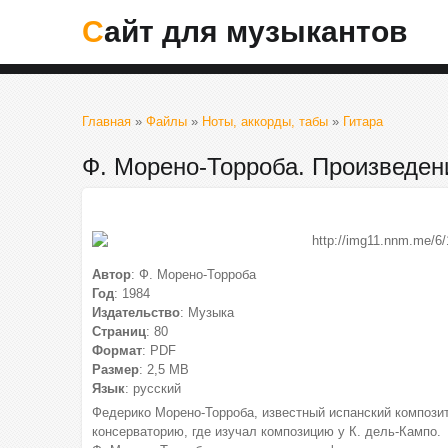
Сайт для музыкантов
Главная
»
Файлы
»
Ноты, аккорды, табы
»
Гитара
Ф. Морено-Торроба. Произведен
Автор
: Ф. Морено-Торроба
Год
: 1984
Издательство
: Музыка
Страниц
: 80
Формат
: PDF
Размер
: 2,5 МВ
Язык
: русский
Федерико Морено-Торроба, известный испанский компози
консерваторию, где изучал композицию у К. дель-Кампо.