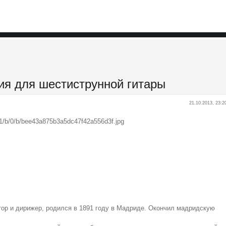
ия для шестиструнной гитары
21.10.2013, 23:2
тор и дирижер, родился в 1891 году в Мадриде. Окончил мадридскую