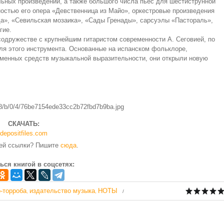
льных произведений, а также большого числа пьес для шестиструнной
остью его опера «Девственница из Майо», оркестровые произведения
да», «Севильская мозаика», «Сады Гренады», сарсуэлы «Пастораль»,
гие.
содружестве с крупнейшим гитаристом современности А. Сеговией, по
ля этого инструмента. Основанные на испанском фольклоре,
менных средств музыкальной выразительности, они открыли новую
СКАЧАТЬ:
depositfiles.com
чей ссылки? Пишите
сюда
.
ься книгой в соцсетях:
-торроба
издательство музыка
НОТЫ
,
,