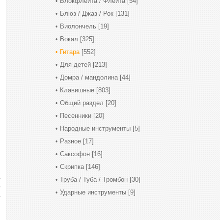
Блокфлейта / Флейта
[54]
Блюз / Джаз / Рок
[131]
Виолончель
[19]
Вокал
[325]
Гитара
[552]
Для детей
[213]
Домра / мандолина
[44]
Клавишные
[803]
Общий раздел
[20]
Песенники
[20]
Народные инструменты
[5]
Разное
[17]
Саксофон
[16]
Скрипка
[146]
Труба / Туба / Тромбон
[30]
Ударные инструменты
[9]