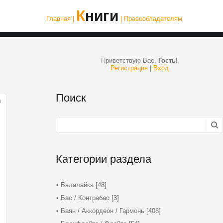
Книги
Главная |
| Правообладателям
Приветствую Вас
,
Гость
!
Регистрация
|
Вход
Поиск
0
Категории раздела
Балалайка
[48]
Бас / Контрабас
[3]
Баян / Аккордеон / Гармонь
[408]