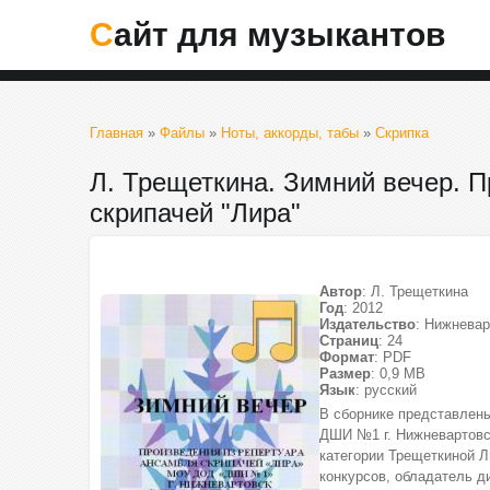
Сайт для музыкантов
Главная
»
Файлы
»
Ноты, аккорды, табы
»
Скрипка
Л. Трещеткина. Зимний вечер. 
скрипачей "Лира"
Автор
: Л. Трещеткина
Год
: 2012
Издательство
: Нижнева
Страниц
: 24
Формат
: PDF
Размер
: 0,9 МВ
Язык
: русский
В сборнике представлен
ДШИ №1 г. Нижневартовс
категории Трещеткиной Л
конкурсов, обладатель д