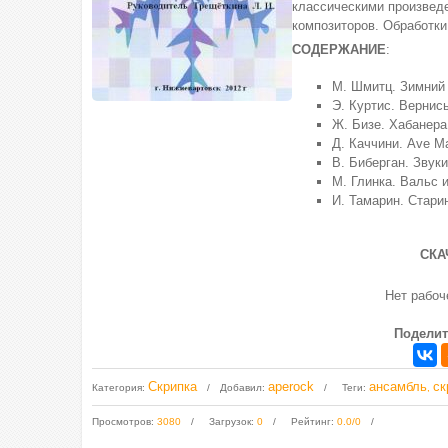
классическими произвед
композиторов. Обработки
СОДЕРЖАНИЕ
:
М. Шмитц. Зимний
Э. Куртис. Вернис
Ж. Бизе. Хабанера
Д. Каччини. Ave Ma
В. Биберган. Звуки
М. Глинка. Вальс 
И. Тамарин. Стари
СКА
Нет рабо
Поделит
Скрипка
aperock
ансамбль
ск
Категория
:
Добавил
:
Теги
:
,
Просмотров
:
3080
Загрузок
:
0
Рейтинг
:
0.0
/
0