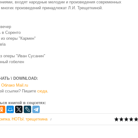
ениями, входят народные мелодии и произведения современных
 многих произведений принадлежат Л.И. Трещеткиной.
 вечер
ь в Соренто
 из оперы "Кармен"
ria
из оперы "Иван Сусанин"
нный гобелен
ЧАТЬ \ DOWNLOAD:
Облако Mail.ru
чей ссылки? Пишите
сюда
.
ься книгой в соцсетях:
рипка
НОТЫ
трещеткина
,
,