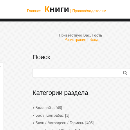
Книги
Главная |
| Правообладателям
Приветствую Вас
,
Гость
!
Регистрация
|
Вход
Поиск
2
Категории раздела
Балалайка
[48]
Бас / Контрабас
[3]
Баян / Аккордеон / Гармонь
[408]