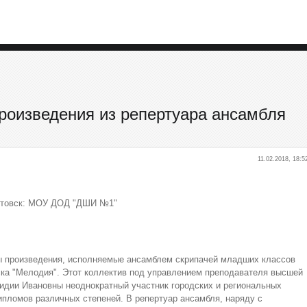
Произведения из репертуара ансамбля
11.02.2018, 18:5
ртовск: МОУ ДОД "ДШИ №1"
ы произведения, исполняемые ансамблем скрипачей младших классов
ка "Мелодия". Этот коллектив под управлением преподавателя высшей
идии Ивановны неоднократный участник городских и региональных
ипломов различных степеней. В репертуар ансамбля, наряду с