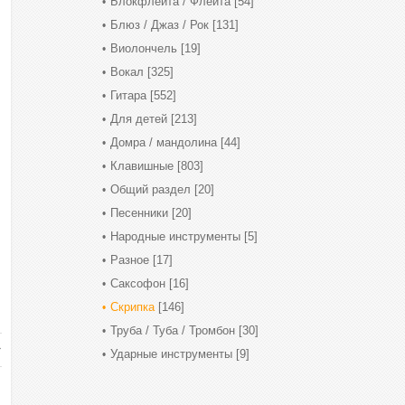
Блокфлейта / Флейта
[54]
Блюз / Джаз / Рок
[131]
Виолончель
[19]
Вокал
[325]
Гитара
[552]
Для детей
[213]
Домра / мандолина
[44]
Клавишные
[803]
Общий раздел
[20]
Песенники
[20]
Народные инструменты
[5]
Разное
[17]
Саксофон
[16]
Скрипка
[146]
Труба / Туба / Тромбон
[30]
Ударные инструменты
[9]