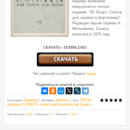
Вашему вниманию
предлагается нотное
издание: "Ю. Буцко. Соната
для скрипки и фортепиано".
Редакция партии скрипки А.
Мельникова. Соната
написана в 1975 году.
СКАЧАТЬ \ DOWNLOAD:
Нет рабочей ссылки? Пишите
сюда
.
Поделиться книгой в соцсетях:
Скрипка
aperock
НОТЫ
Категория
:
Добавил
:
Теги
:
,
скрипка
СОНАТА
советский композитор
буцко
,
,
,
Просмотров
:
1119
Загрузок
:
0
Рейтинг
:
0.0
/
0