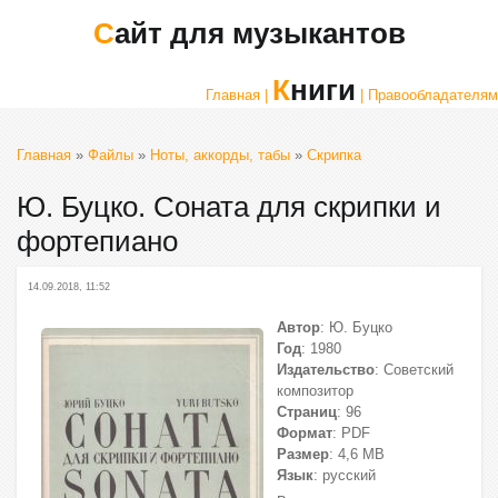
Сайт для музыкантов
Книги
Главная |
| Правообладателям
Главная
»
Файлы
»
Ноты, аккорды, табы
»
Скрипка
Ю. Буцко. Соната для скрипки и
фортепиано
14.09.2018, 11:52
Автор
: Ю. Буцко
Год
: 1980
Издательство
: Советский
композитор
Страниц
: 96
Формат
: PDF
Размер
: 4,6 МВ
Язык
: русский