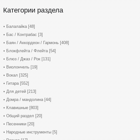
Категории раздела
Балалайка
[48]
Бас / Контрабас
[3]
Баян / Аккордеон / Гармонь
[408]
Блокфлейта / Флейта
[54]
Блюз / Джаз / Рок
[131]
Виолончель
[19]
Вокал
[325]
Гитара
[552]
Для детей
[213]
Домра / мандолина
[44]
Клавишные
[803]
Общий раздел
[20]
Песенники
[20]
Народные инструменты
[5]