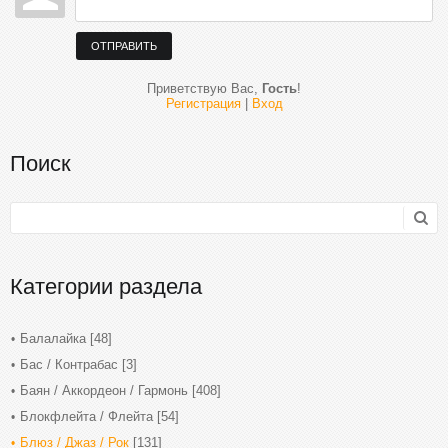
ОТПРАВИТЬ
Приветствую Вас
,
Гость
!
Регистрация
|
Вход
Поиск
Категории раздела
Балалайка
[48]
Бас / Контрабас
[3]
Баян / Аккордеон / Гармонь
[408]
Блокфлейта / Флейта
[54]
Блюз / Джаз / Рок
[131]