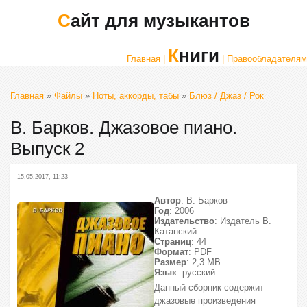
Сайт для музыкантов
Книги
Главная |
| Правообладателям
Главная
»
Файлы
»
Ноты, аккорды, табы
»
Блюз / Джаз / Рок
В. Барков. Джазовое пиано.
Выпуск 2
15.05.2017, 11:23
Автор
: В. Барков
Год
: 2006
Издательство
: Издатель В.
Катанский
Страниц
: 44
Формат
: PDF
Размер
: 2,3 МВ
Язык
: русский
Данный сборник содержит
джазовые произведения