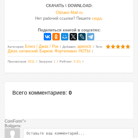
СКАЧАТЬ \ DOWNLOAD:
Облако Mail.ru
Нет рабочей ссылки? Пишите
сюда
.
Поделиться книгой в соцсетях:
Блюз / Джаз / Рок
aperock
Категория
:
Добавил
:
Теги
:
Джаз
катанский
Барков
Фортепиано
НОТЫ
,
,
,
,
Просмотров
:
3511
Загрузок
:
1
Рейтинг
:
5.0
/
1
Всего комментариев
:
0
ComForm">
Войдите: