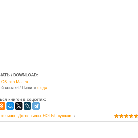
ЧАТЬ \ DOWNLOAD:
Облако Mail.ru
чей ссылки? Пишите
сюда
.
ься книгой в соцсетях:
ртепиано
Джаз
пьесы
НОТЫ
шушков
,
,
,
,