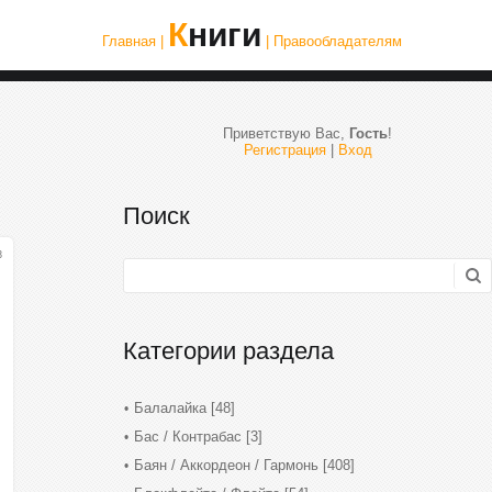
Книги
Главная |
| Правообладателям
Приветствую Вас
,
Гость
!
Регистрация
|
Вход
Поиск
3
Категории раздела
Балалайка
[48]
Бас / Контрабас
[3]
Баян / Аккордеон / Гармонь
[408]