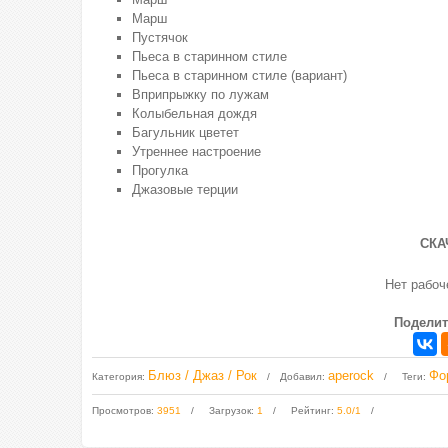
Марш
Пустячок
Пьеса в старинном стиле
Пьеса в старинном стиле (вариант)
Вприпрыжку по лужам
Колыбельная дождя
Багульник цветет
Утреннее настроение
Прогулка
Джазовые терции
СКА
Нет рабо
Поделит
Блюз / Джаз / Рок
aperock
Фо
Категория
:
Добавил
:
Теги
:
Просмотров
:
3951
Загрузок
:
1
Рейтинг
:
5.0
/
1