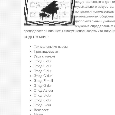
представленные в данном
музыкального искусства,
попытался использовать 
интонационных оборотов 
дополнительным учебным
обучения определённых н
преподаватели-пианисты смогут использовать что-либо из
СОДЕРЖАНИЕ
:
Три маленькие пьесы
Пританцовывая
Игра с мячом
Этюд C-dur
Этюд C-dur
Этюд C-dur
Этюд G-dur
Этюд E-moll
Этюд G-dur
Этюд As-dur
Этюд B-dur
Этюд C-dur
Этюд F-dur
Вечереет
Марш