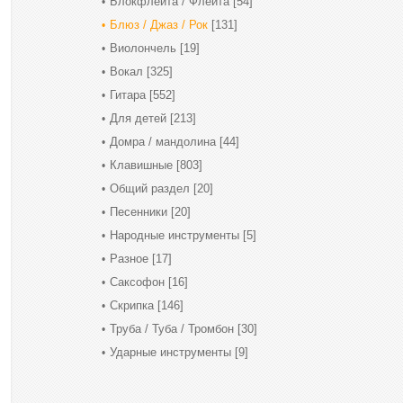
Блокфлейта / Флейта
[54]
Блюз / Джаз / Рок
[131]
Виолончель
[19]
Вокал
[325]
Гитара
[552]
Для детей
[213]
Домра / мандолина
[44]
Клавишные
[803]
Общий раздел
[20]
Песенники
[20]
Народные инструменты
[5]
Разное
[17]
Саксофон
[16]
Скрипка
[146]
Труба / Туба / Тромбон
[30]
Ударные инструменты
[9]