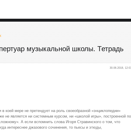
к
пертуар музыкальной школы. Тетрадь
30.06.2018, 12:0
 в коей мере не претендует на роль своеобразной «энциклопедии»
же не является ни системным курсом, ни «школой игры», построенной по
 сложному». А если вспомнить слова Игоря Стравинского о том, что
гда интереснее джазового сочинения, то пьесы и этюды,