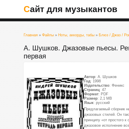
Сайт для музыкантов
Главная
»
Файлы
»
Ноты, аккорды, табы
»
Блюз / Джаз / Ро
А. Шушков. Джазовые пьесы. Ре
первая
Автор
: А. Шушков
Год
: 1998
Издательство
: Феникс
Страниц
: 47
Формат
: PDF
Размер
: 2,1 МВ
Язык
: русский
Предлагаемый сборник ни
джазовых стилей. Он так
принципу «от простого к
джазовое исполнение все