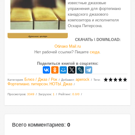
известные джазовые
упражнения для фортепиано
канадского джазового
композитора и исполнителя
Оскара Питерсона.
СКАЧАТЬ \ DOWNLOAD:
Облако Mail.ru
Нет рабочей ссылки? Пишите
сюда
.
Поделиться книгой в соцсетях:
Блюз / Джаз / Рок
aperock
Категория
:
Добавил
:
Теги
:
Фортепиано
питерсон
НОТЫ
Джаз
,
,
,
Просмотров
:
3349
Загрузок
:
1
Рейтинг
:
0.0
/
0
Всего комментариев
:
0