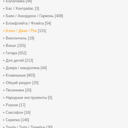
Балалайка
[48]
Бас / Контрабас
[3]
Баян / Аккордеон / Гармонь
[408]
Блокфлейта / Флейта
[54]
Блюз / Джаз / Рок
[131]
Виолончель
[19]
Вокал
[325]
Гитара
[552]
Для детей
[213]
Домра / мандолина
[44]
Клавишные
[803]
Общий раздел
[20]
Песенники
[20]
Народные инструменты
[5]
Разное
[17]
Саксофон
[16]
Скрипка
[146]
Труба / Туба / Тромбон
[30]