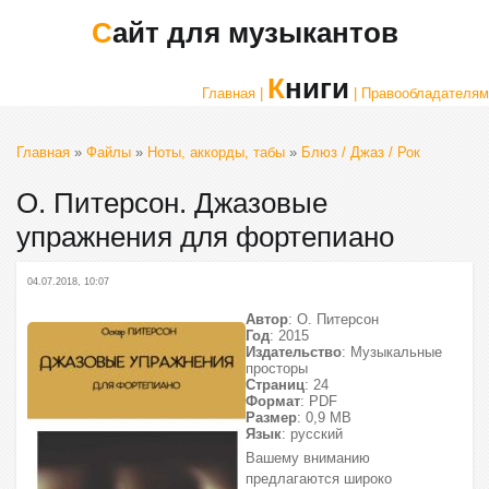
Сайт для музыкантов
Книги
Главная |
| Правообладателям
Главная
»
Файлы
»
Ноты, аккорды, табы
»
Блюз / Джаз / Рок
О. Питерсон. Джазовые
упражнения для фортепиано
04.07.2018, 10:07
Автор
: О. Питерсон
Год
: 2015
Издательство
: Музыкальные
просторы
Страниц
: 24
Формат
: PDF
Размер
: 0,9 МВ
Язык
: русский
Вашему вниманию
предлагаются широко