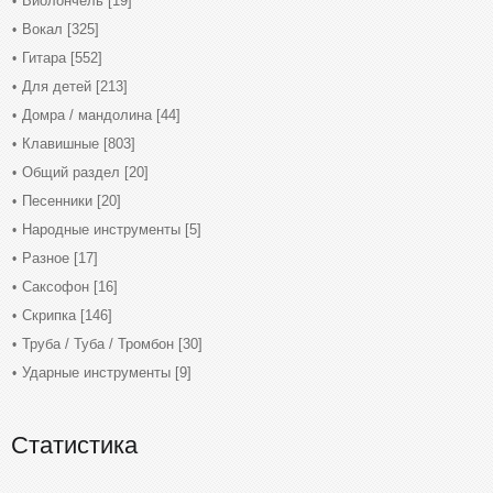
Виолончель
[19]
Вокал
[325]
Гитара
[552]
Для детей
[213]
Домра / мандолина
[44]
Клавишные
[803]
Общий раздел
[20]
Песенники
[20]
Народные инструменты
[5]
Разное
[17]
Саксофон
[16]
Скрипка
[146]
Труба / Туба / Тромбон
[30]
Ударные инструменты
[9]
Статистика