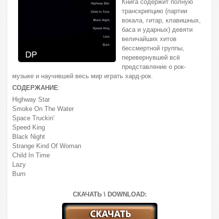
Книга содержит полную
транскрипцию (партии
вокала, гитар, клавишных,
баса и ударных) девяти
величайших хитов
бессмертной группы,
перевернувшей всё
представление о рок-
музыке и научившей весь мир играть хард-рок.
СОДЕРЖАНИЕ
:
Highway Star
Smoke On The Water
Space Truckin’
Speed King
Black Night
Strange Kind Of Woman
Child In Time
Lazy
Burn
СКАЧАТЬ \ DOWNLOAD: