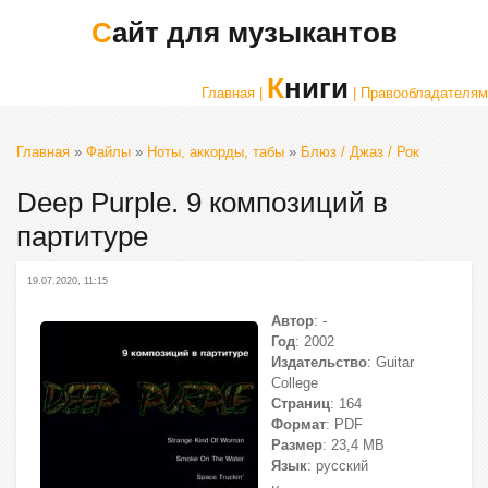
Сайт для музыкантов
Книги
Главная |
| Правообладателям
Главная
»
Файлы
»
Ноты, аккорды, табы
»
Блюз / Джаз / Рок
Deep Purple. 9 композиций в
партитуре
19.07.2020, 11:15
Автор
: -
Год
: 2002
Издательство
: Guitar
College
Страниц
: 164
Формат
: PDF
Размер
: 23,4 МВ
Язык
: русский