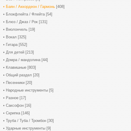
Баян / Аккордеон / Гармонь
[408]
Блокфлейта / Флейта
[54]
Блюз / Джаз / Рок
[131]
Виолончель
[19]
Вокал
[325]
Гитара
[552]
Для детей
[213]
Домра / мандолина
[44]
Клавишные
[803]
Общий раздел
[20]
Песенники
[20]
Народные инструменты
[5]
Разное
[17]
Саксофон
[16]
Скрипка
[146]
Труба / Туба / Тромбон
[30]
Ударные инструменты
[9]