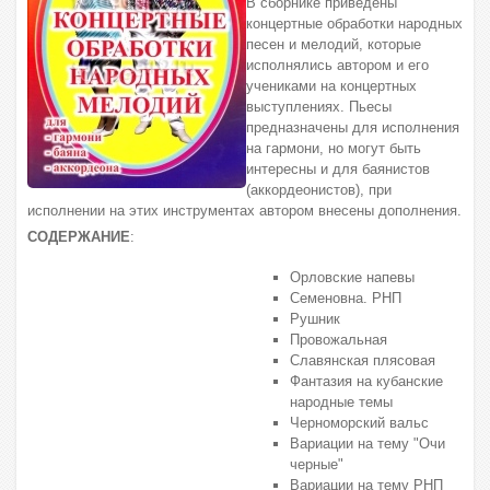
В сборнике приведены
концертные обработки народных
песен и мелодий, которые
исполнялись автором и его
учениками на концертных
выступлениях. Пьесы
предназначены для исполнения
на гармони, но могут быть
интересны и для баянистов
(аккордеонистов), при
исполнении на этих инструментах автором внесены дополнения.
СОДЕРЖАНИЕ
:
Орловские напевы
Семеновна. РНП
Рушник
Провожальная
Славянская плясовая
Фантазия на кубанские
народные темы
Черноморский вальс
Вариации на тему "Очи
черные"
Вариации на тему РНП