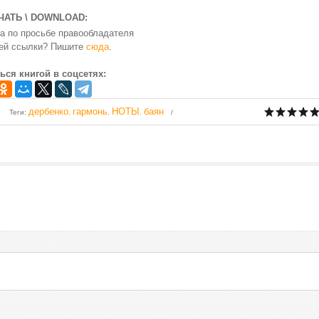
ЧАТЬ \ DOWNLOAD:
а по просьбе правообладателя
чей ссылки? Пишите
сюда
.
ься книгой в соцсетях:
дербенко
гармонь
НОТЫ
баян
Теги
:
,
,
,