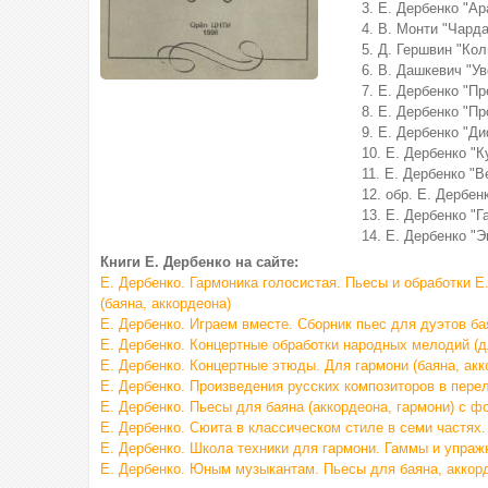
3. Е. Дербенко "Ар
4. В. Монти "Чард
5. Д. Гершвин "Ко
6. В. Дашкевич "У
7. Е. Дербенко "П
8. Е. Дербенко "П
9. Е. Дербенко "Д
10. Е. Дербенко "
11. Е. Дербенко "
12. обр. Е. Дербен
13. Е. Дербенко "Г
14. Е. Дербенко "Э
Книги Е. Дербенко на сайте:
Е. Дербенко. Гармоника голосистая. Пьесы и обработки
Е
(баяна, аккордеона)
Е. Дербенко. Играем вместе. Сборник пьес для дуэтов ба
Е. Дербенко. Концертные обработки народных мелодий (дл
Е. Дербенко. Концертные этюды. Для гармони (баяна, акк
Е. Дербенко. Произведения русских композиторов в пере
Е. Дербенко. Пьесы для баяна (аккордеона, гармони) с ф
Е. Дербенко. Сюита в классическом стиле в семи частях.
Е. Дербенко. Школа техники для гармони. Гаммы и упраж
Е. Дербенко. Юным музыкантам. Пьесы для баяна, аккор