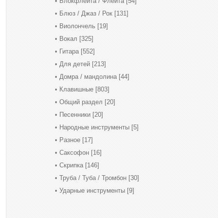
Блокфлейта / Флейта
[54]
Блюз / Джаз / Рок
[131]
Виолончель
[19]
Вокал
[325]
Гитара
[552]
Для детей
[213]
Домра / мандолина
[44]
Клавишные
[803]
Общий раздел
[20]
Песенники
[20]
Народные инструменты
[5]
Разное
[17]
Саксофон
[16]
Скрипка
[146]
Труба / Туба / Тромбон
[30]
Ударные инструменты
[9]