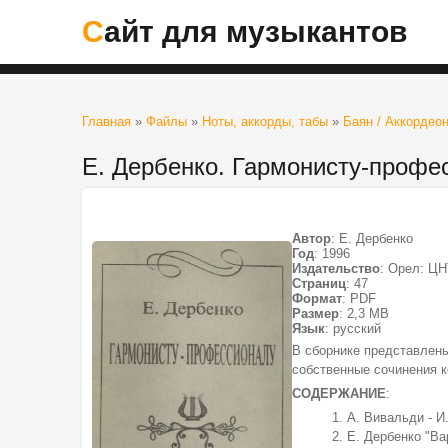
Сайт для музыкантов
Главная
»
Файлы
»
Ноты, аккорды, табы
»
Баян / Аккордеон
Е. Дербенко. Гармонисту-профе
Автор
: Е. Дербенко
Год
: 1996
Издательство
: Орел: Ц
Страниц
: 47
Формат
: PDF
Размер
: 2,3 МВ
Язык
: русский
В сборнике представлены
собственные сочинения к
СОДЕРЖАНИЕ
:
1. А. Вивальди - И
2. Е. Дербенко "В