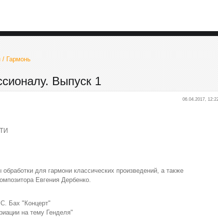
 / Гармонь
ссионалу. Выпуск 1
06.04.2017, 12:2
НТИ
 обработки для гармони классических произведений, а также
омпозитора Евгения Дербенко.
.С. Бах "Концерт"
ариации на тему Генделя"