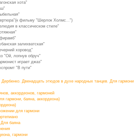
агонская хота"
аш"
лыбельная"
вертюра"(к фильму "Шерлок Холмс...")
релюдия в классическом стиле"
ротяжная"
ифирамб"
Кубанская залихватская"
Вечерний хоровод"
ко "Ой, лопнув обруч"
армонист играет джаз"
кспромт "В пути"
. Дербенко. Двенадцать этюдов в духе народных танцев. Для гармони
янов, аккордеонов, гармоней
я гармони, баяна, аккордеона)
ордеона)
ложении для гармони
ортепиано
 Для баяна
нения
деона, гармони