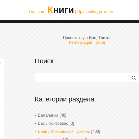
Книги
Главная |
| Правообладателям
Приветствую Вас
,
Гость
!
Регистрация
|
Вход
Поиск
2
Категории раздела
Балалайка
[48]
Бас / Контрабас
[3]
Баян / Аккордеон / Гармонь
[408]