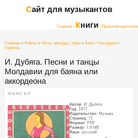
Сайт для музыкантов
Книги
Главная |
| Правообладателям
Главная
»
Файлы
»
Ноты, аккорды, табы
»
Баян / Аккордеон /
Гармонь
И. Дубяга. Песни и танцы
Молдавии для баяна или
аккордеона
08.04.2017, 11:37
Автор
: И. Дубяга
Год
: 1977
Издательство
: Музыка
Страниц
: 72
Формат
: PDF
Размер
: 7,9 МВ
Язык
: русский