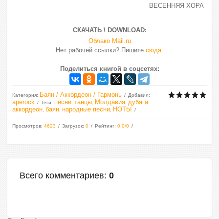
ВЕСЕННЯЯ ХОРА
СКАЧАТЬ \ DOWNLOAD:
Облако Mail.ru
Нет рабочей ссылки? Пишите
сюда
.
Поделиться книгой в соцсетях:
Баян / Аккордеон / Гармонь
Категория
:
Добавил
:
aperock
песни
танцы
Молдавия
дубяга
Теги
:
,
,
,
,
аккордеон
баян
народные песни
НОТЫ
,
,
,
Просмотров
:
4623
Загрузок
:
0
Рейтинг
:
0.0
/
0
Всего комментариев
:
0