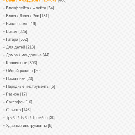
Баян / Аккордеон / Гармонь
[408]
Блокфлейта / Флейта
[54]
Блюз / Джаз / Рок
[131]
Виолончель
[19]
Вокал
[325]
Гитара
[552]
Для детей
[213]
Домра / мандолина
[44]
Клавишные
[803]
Общий раздел
[20]
Песенники
[20]
Народные инструменты
[5]
Разное
[17]
Саксофон
[16]
Скрипка
[146]
Труба / Туба / Тромбон
[30]
Ударные инструменты
[9]