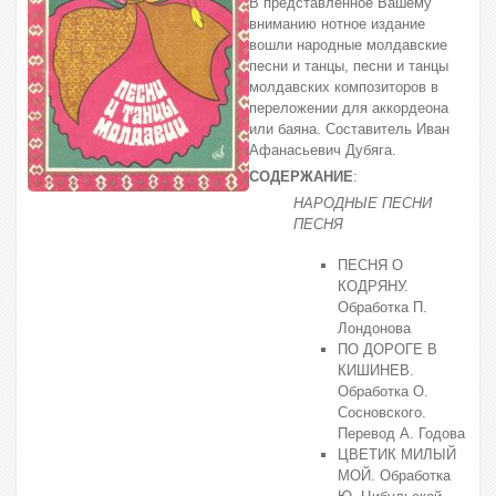
В представленное Вашему
вниманию нотное издание
вошли народные молдавские
песни и танцы, песни и танцы
молдавских композиторов в
переложении для аккордеона
или баяна. Составитель Иван
Афанасьевич Дубяга.
СОДЕРЖАНИЕ
:
НАРОДНЫЕ ПЕСНИ
ПЕСНЯ
ПЕСНЯ О
КОДРЯНУ.
Обработка П.
Лондонова
ПО ДОРОГЕ В
КИШИНЕВ.
Обработка О.
Сосновского.
Перевод А. Годова
ЦВЕТИК МИЛЫЙ
МОЙ. Обработка