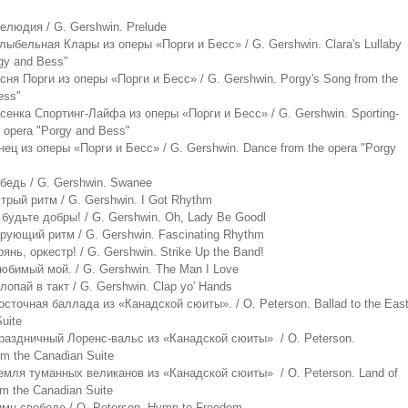
елюдия / G. Gershwin. Prelude
лыбельная Клары из оперы «Порги и Бесс» / G. Gershwin. Clara's Lullaby
rgy and Bess"
сня Порги из оперы «Порги и Бесс» / G. Gershwin. Porgy's Song from the
ess"
сенка Спортинг-Лайфа из оперы «Порги и Бесс» / G. Gershwin. Sporting-
e opera "Porgy and Bess"
нец из оперы «Порги и Бесс» / G. Gershwin. Dance from the opera "Porgy
бедь / G. Gershwin. Swanee
трый ритм / G. Gershwin. I Got Rhythm
 будьте добры! / G. Gershwin. Oh, Lady Be Goodl
рующий ритм / G. Gershwin. Fascinating Rhythm
янь, оркестр! / G. Gershwin. Strike Up the Band!
юбимый мой. / G. Gershwin. The Man I Love
лопай в такт / G. Gershwin. Clap уо' Hands
осточная баллада из «Канадской сюиты». / О. Peterson. Ballad to the Eas
uite
Праздничный Лоренс-вальс из «Канадской сюиты» / О. Peterson.
om the Canadian Suite
Земля туманных великанов из «Канадской сюиты» / О. Peterson. Land of
om the Canadian Suite
имн свободе / О. Peterson. Hymn to Freedom