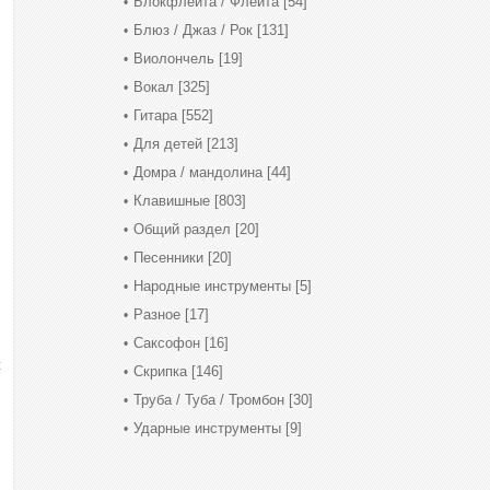
Блокфлейта / Флейта
[54]
Блюз / Джаз / Рок
[131]
Виолончель
[19]
Вокал
[325]
Гитара
[552]
Для детей
[213]
Домра / мандолина
[44]
Клавишные
[803]
Общий раздел
[20]
Песенники
[20]
Народные инструменты
[5]
Разное
[17]
Саксофон
[16]
t
Скрипка
[146]
Труба / Туба / Тромбон
[30]
Ударные инструменты
[9]