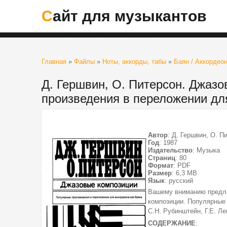
Сайт для музыкантов
Главная
»
Файлы
»
Ноты, аккорды, табы
»
Баян / Аккордеон
Д. Гершвин, О. Питерсон. Джаз
произведения в переложении дл
Автор
: Д. Гершвин, О. П
Год
: 1987
Издательство
: Музыка
Страниц
: 80
Формат
: PDF
Размер
: 6,3 МВ
Язык
: русский
Вашему вниманию предлаг
композиции. Популярные 
С.Н. Рубинштейн, Г.Е. Л
СОДЕРЖАНИЕ
: