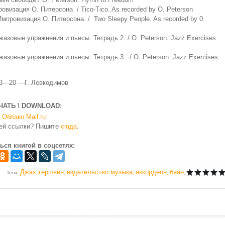
ровизация О. Питерсона / Tico-Tico. As recorded by О. Peterson
мпровизация О. Питерсона. / Two Sleepy People. As recorded by 0.
жазовые упражнения и пьесы. Тетрадь 2. / О. Peterson. Jazz Exercises
жазовые упражнения и пьесы. Тетрадь 3. / О. Peterson. Jazz Exercises
3—20 —Г. Левкодимов
ЧАТЬ \ DOWNLOAD:
Облако Mail.ru
чей ссылки? Пишите
сюда
.
ься книгой в соцсетях:
Джаз
гершвин
издательство музыка
аккордеон
баян
Теги
:
,
,
,
,
,