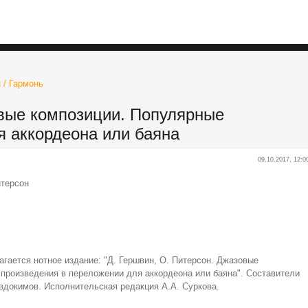
 / Гармонь
овые композиции. Популярные
я аккордеона или баяна
09.10.2017, 12:0
итерсон
ается нотное издание: "Д. Гершвин, О. Питерсон. Джазовые
произведения в переложении для аккордеона или баяна". Составители
евдокимов. Исполнительская редакция А.А. Суркова.