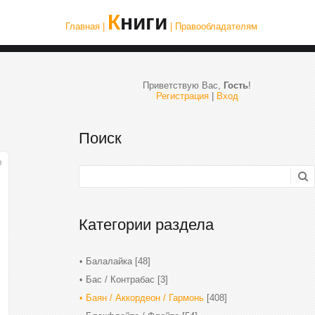
Книги
Главная |
| Правообладателям
Приветствую Вас
,
Гость
!
Регистрация
|
Вход
Поиск
0
Категории раздела
Балалайка
[48]
Бас / Контрабас
[3]
Баян / Аккордеон / Гармонь
[408]