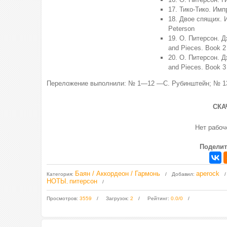
17. Тико-Тико. Имп
18. Двое спящих. И
Peterson
19. О. Питерсон. Д
and Pieces. Book 2
20. О. Питерсон. Д
and Pieces. Book 3
Переложение выполнили: № 1—12 —С. Рубинштейн; № 1
СКА
Нет рабо
Поделит
Баян / Аккордеон / Гармонь
aperock
Категория
:
Добавил
:
НОТЫ
питерсон
,
Просмотров
:
3559
Загрузок
:
2
Рейтинг
:
0.0
/
0