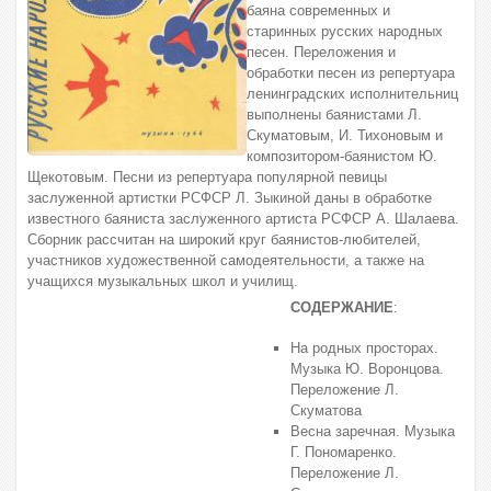
баяна современных и
старинных русских народных
песен. Переложения и
обработки песен из репертуара
ленинградских исполнительниц
выполнены баянистами Л.
Скуматовым, И. Тихоновым и
композитором-баянистом Ю.
Щекотовым. Песни из репертуара популярной певицы
заслуженной артистки РСФСР Л. Зыкиной даны в обработке
известного баяниста заслуженного артиста РСФСР А. Шалаева.
Сборник рассчитан на широкий круг баянистов-любителей,
участников художественной самодеятельности, а также на
учащихся музыкальных школ и училищ.
СОДЕРЖАНИЕ
:
На родных просторах.
Музыка Ю. Воронцова.
Переложение Л.
Скуматова
Весна заречная. Музыка
Г. Пономаренко.
Переложение Л.