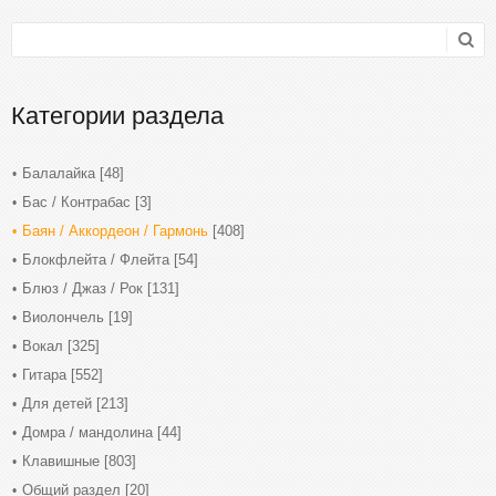
Категории раздела
Балалайка
[48]
Бас / Контрабас
[3]
Баян / Аккордеон / Гармонь
[408]
Блокфлейта / Флейта
[54]
Блюз / Джаз / Рок
[131]
Виолончель
[19]
Вокал
[325]
Гитара
[552]
Для детей
[213]
Домра / мандолина
[44]
Клавишные
[803]
Общий раздел
[20]