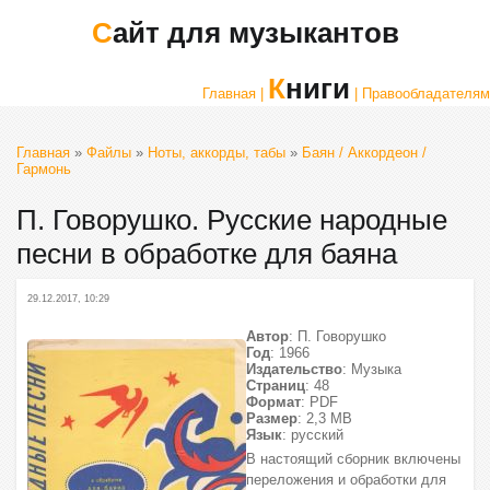
Сайт для музыкантов
Книги
Главная |
| Правообладателям
Главная
»
Файлы
»
Ноты, аккорды, табы
»
Баян / Аккордеон /
Гармонь
П. Говорушко. Русские народные
песни в обработке для баяна
29.12.2017, 10:29
Автор
: П. Говорушко
Год
: 1966
Издательство
: Музыка
Страниц
: 48
Формат
: PDF
Размер
: 2,3 МВ
Язык
: русский
В настоящий сборник включены
переложения и обработки для