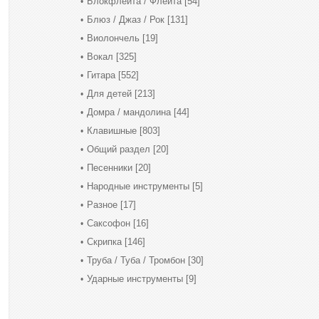
Блокфлейта / Флейта
[54]
Блюз / Джаз / Рок
[131]
Виолончель
[19]
Вокал
[325]
Гитара
[552]
Для детей
[213]
Домра / мандолина
[44]
Клавишные
[803]
Общий раздел
[20]
Песенники
[20]
Народные инструменты
[5]
Разное
[17]
Саксофон
[16]
Скрипка
[146]
Труба / Туба / Тромбон
[30]
Ударные инструменты
[9]