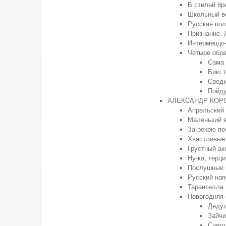
В стилей бр
Школьный в
Русская пол
Признание. 
Интермеццо
Четыре обра
Сама 
Бию т
Среди
Пойду
АЛЕКСАНДР КОР
Апрельский
Маленький 
За рекою пе
Хвастливые
Грустный ак
Ну-ка, терц
Послушные 
Русский нап
Тарантелла
Новогодняя
Деду
Зайчи
Снегу