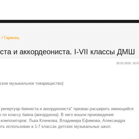
 / Гармонь
ста и аккордеониста. I-VII классы ДМШ
20.03.2018, 10:0
ское музыкальное товарищество)
 репертуар баяниста и аккордеониста" призван расширить имеющийся
р по классу баяна (аккордеона). В него вошли произведения
 композиторов: Льва Кленкова, Владимира Ефимова, Александра
ть использован в 1-7 классах детских музыкальных школ.