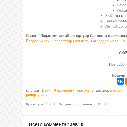
На са
Рожде
Забытая ме
Вальс-гроте
Летний вече
Серия "Педагогический репертуар баяниста и аккорде
Педагогический репертуар баяниста и аккордеониста. I-
СКА
Нет рабо
Поделит
Баян / Аккордеон / Гармонь
aperock
Категория
:
Добавил
:
репертуар
Просмотров
:
5189
Загрузок
:
0
Рейтинг
:
0.0
/
0
Всего комментариев
:
0