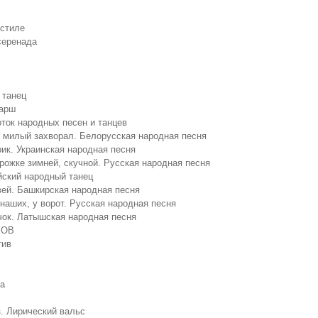
 стиле
серенада
 танец
арш
ток народных песен и танцев
 милый захворал. Белорусская народная песня
ик. Украинская народная песня
рожке зимней, скучной. Русская народная песня
ский народный танец
ей. Башкирская народная песня
 наших, у ворот. Русская народная песня
ок. Латышская народная песня
МОВ
тив
а
з. Лирический вальс