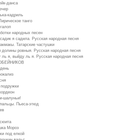
ейк-данса
ечер
ька-кадриль
Лирическое танго
-галоп
ботки народных песен
садик я садила. Русская народная песня
акмакы. Татарские частушки
 долины ровныя. Русская народная песня
 ль я, выйду ль я. Русская народная песня
ОБЕЙНИКОВ
 день
вокализ
сня
 подружки
кордеон
ии-шалуньи!
пальцы. Пьеса-этюд
ев
 сюита
шка Мороз
ки под елкой
рочкин вальс