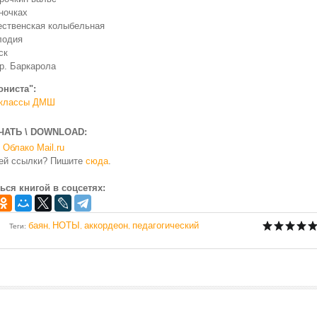
ночках
ственская колыбельная
лодия
ск
р. Баркарола
ониста":
V классы ДМШ
ЧАТЬ \ DOWNLOAD:
Облако Mail.ru
чей ссылки? Пишите
сюда
.
ься книгой в соцсетях:
баян
НОТЫ
аккордеон
педагогический
Теги
:
,
,
,