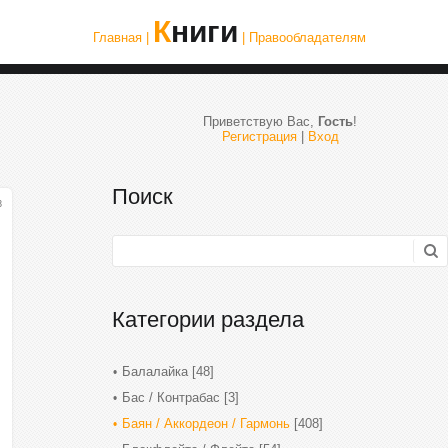
Книги
Главная |
| Правообладателям
Приветствую Вас
,
Гость
!
Регистрация
|
Вход
Поиск
3
Категории раздела
Балалайка
[48]
Бас / Контрабас
[3]
Баян / Аккордеон / Гармонь
[408]