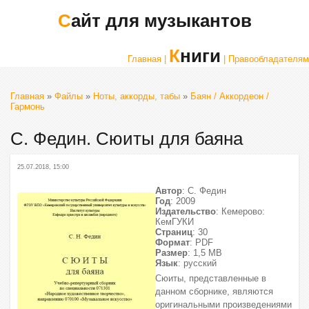
Сайт для музыкантов
Книги
Главная |
| Правообладателям
Главная
»
Файлы
»
Ноты, аккорды, табы
»
Баян / Аккордеон /
Гармонь
С. Федин. Сюиты для баяна
25.07.2018, 15:00
Автор
: С. Федин
Год
: 2009
Издательство
: Кемерово:
КемГУКИ
Страниц
: 30
Формат
: PDF
Размер
: 1,5 МВ
Язык
: русский
Сюиты, представленные в
данном сборнике, являются
оригинальными произведениями