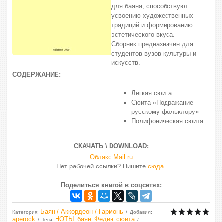
для баяна, способствуют
усвоению художественных
традиций и формированию
эстетического вкуса.
Сборник предназначен для
студентов вузов культуры и
искусств.
СОДЕРЖАНИЕ:
Легкая сюита
Сюита «Подражание
русскому фольклору»
Полифоническая сюита
СКАЧАТЬ \ DOWNLOAD:
Облако Mail.ru
Нет рабочей ссылки? Пишите
сюда
.
Поделиться книгой в соцсетях:
Баян / Аккордеон / Гармонь
Категория
:
Добавил
:
aperock
НОТЫ
баян
Федин
сюита
Теги
:
,
,
,