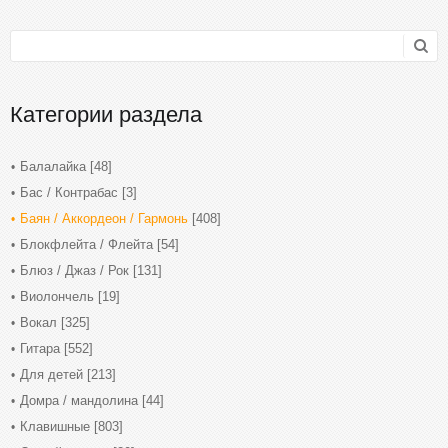
Категории раздела
Балалайка
[48]
Бас / Контрабас
[3]
Баян / Аккордеон / Гармонь
[408]
Блокфлейта / Флейта
[54]
Блюз / Джаз / Рок
[131]
Виолончель
[19]
Вокал
[325]
Гитара
[552]
Для детей
[213]
Домра / мандолина
[44]
Клавишные
[803]