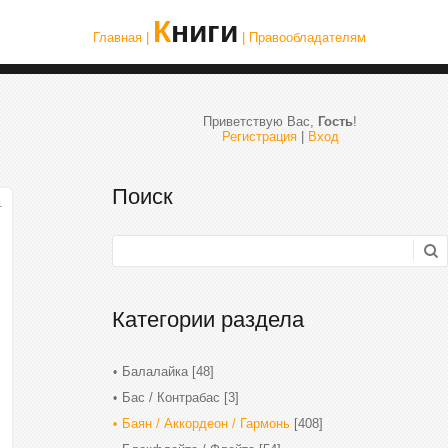
Книги
Главная |
| Правообладателям
Приветствую Вас
,
Гость
!
Регистрация
|
Вход
Поиск
1
Категории раздела
Балалайка
[48]
Бас / Контрабас
[3]
Баян / Аккордеон / Гармонь
[408]