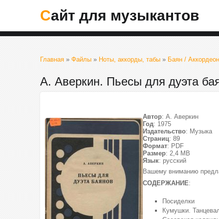
Сайт для музыкантов
Главная
»
Файлы
»
Ноты, аккорды, табы
»
Баян / Аккордеон
А. Аверкин. Пьесы для дуэта ба
Автор
: А. Аверкин
Год
: 1975
Издательство
: Музыка
Страниц
: 89
Формат
: PDF
Размер
: 2,4 МВ
Язык
: русский
Вашему вниманию предлаг
СОДЕРЖАНИЕ
:
Посиделки
Кумушки. Танцева