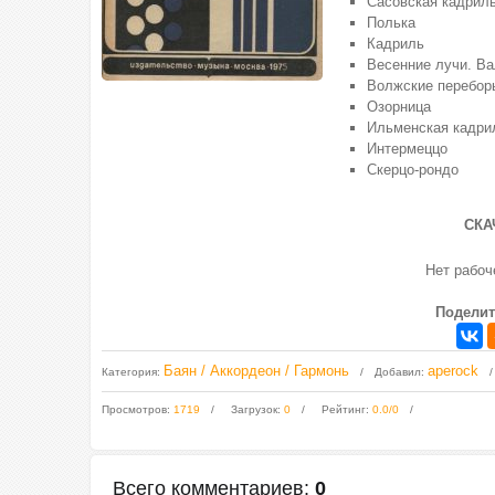
Сасовская кадрил
Полька
Кадриль
Весенние лучи. В
Волжские перебор
Озорница
Ильменская кадри
Интермеццо
Скерцо-рондо
СКА
Нет рабо
Поделит
Баян / Аккордеон / Гармонь
aperock
Категория
:
Добавил
:
Просмотров
:
1719
Загрузок
:
0
Рейтинг
:
0.0
/
0
Всего комментариев
:
0