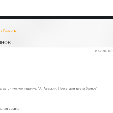
 / Гармонь
янов
22.09.2018, 10:1
ается нотное издание: "А. Аверкин. Пьесы для дуэта баянов".
льная сценка