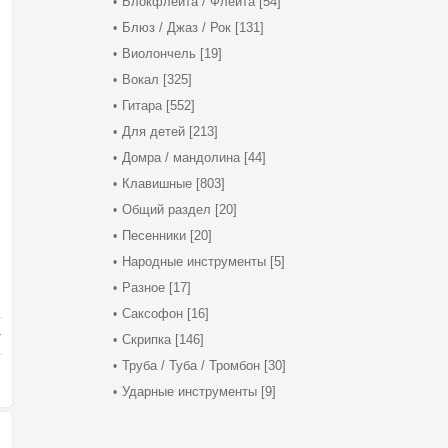
Блокфлейта / Флейта
[54]
Блюз / Джаз / Рок
[131]
Виолончель
[19]
Вокал
[325]
Гитара
[552]
Для детей
[213]
Домра / мандолина
[44]
Клавишные
[803]
Общий раздел
[20]
Песенники
[20]
Народные инструменты
[5]
Разное
[17]
Саксофон
[16]
Скрипка
[146]
Труба / Туба / Тромбон
[30]
Ударные инструменты
[9]