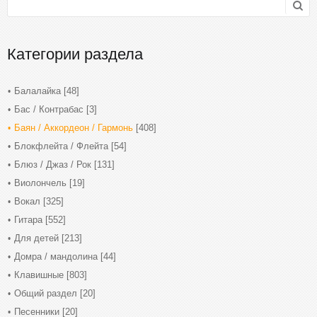
Категории раздела
Балалайка
[48]
Бас / Контрабас
[3]
Баян / Аккордеон / Гармонь
[408]
Блокфлейта / Флейта
[54]
Блюз / Джаз / Рок
[131]
Виолончель
[19]
Вокал
[325]
Гитара
[552]
Для детей
[213]
Домра / мандолина
[44]
Клавишные
[803]
Общий раздел
[20]
Песенники
[20]