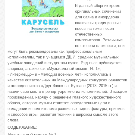
В данный сборник кроме
оригинальных сочинений
для баяна и аккордеона
включены традиционные
пьесы на темы песен
отечественных
композиторов. Различные
по степени сложности, они
могут быть рекомендованы как профессиональным
исполнителям, так и учащимся ДШИ, средних музыкальных
учебных заведений и студентам вузов. Ряд пьес публикуется
впервые, а такие как «Музыкальный момент № 1»,
«Интермеццо» и «Мелодии военных лет» исполнялись в
качестве обязательных на Международных конкурсах баянистов
и аккордеонистов «Друг баян» в г. Кургане (2013, 2015 гг.) и
нашли свое место в репертуаре многих исполнителей. В каждом
произведении, наряду с решением главного художественного
образа, автором музыки ставятся определенные цели в
овладении исполнителями различных видов фактуры, приемов
и способов игры, развития техники в широком смысле этого
слова.
СОДЕРЖАНИЕ
:
Музыкальный момент № 1