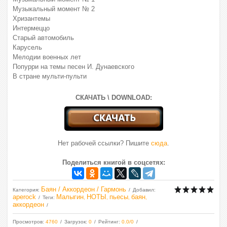
Музыкальный момент № 2
Хризантемы
Интермеццо
Старый автомобиль
Карусель
Мелодии военных лет
Попурри на темы песен И. Дунаевского
В стране мульти-пульти
СКАЧАТЬ \ DOWNLOAD:
Нет рабочей ссылки? Пишите
сюда
.
Поделиться книгой в соцсетях:
Баян / Аккордеон / Гармонь
Категория
:
Добавил
:
aperock
Малыгин
НОТЫ
пьесы
баян
Теги
:
,
,
,
,
аккордеон
Просмотров
:
4760
Загрузок
:
0
Рейтинг
:
0.0
/
0