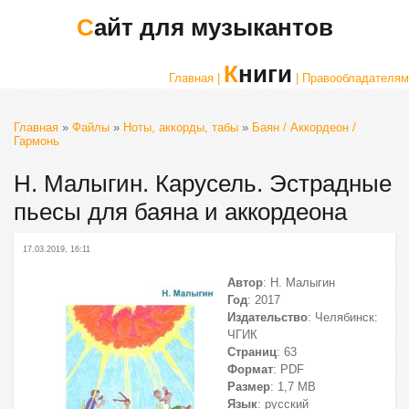
Сайт для музыкантов
Книги
Главная |
| Правообладателям
Главная
»
Файлы
»
Ноты, аккорды, табы
»
Баян / Аккордеон /
Гармонь
Н. Малыгин. Карусель. Эстрадные
пьесы для баяна и аккордеона
17.03.2019, 16:11
Автор
: Н. Малыгин
Год
: 2017
Издательство
: Челябинск:
ЧГИК
Страниц
: 63
Формат
: PDF
Размер
: 1,7 МВ
Язык
: русский