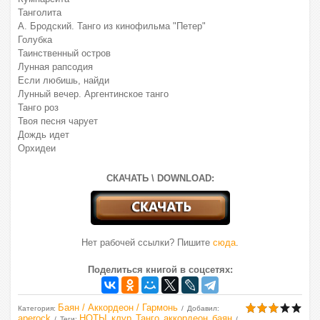
Танголита
А. Бродский. Танго из кинофильма "Петер"
Голубка
Таинственный остров
Лунная рапсодия
Если любишь, найди
Лунный вечер. Аргентинское танго
Танго роз
Твоя песня чарует
Дождь идет
Орхидеи
СКАЧАТЬ \ DOWNLOAD:
Нет рабочей ссылки? Пишите
сюда
.
Поделиться книгой в соцсетях:
Баян / Аккордеон / Гармонь
Категория
:
Добавил
:
aperock
НОТЫ
клур
Танго
аккордеон
баян
Теги
:
,
,
,
,