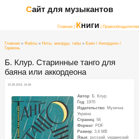
Сайт для музыкантов
Книги
Главная |
| Правообладателям
Главная
»
Файлы
»
Ноты, аккорды, табы
»
Баян / Аккордеон /
Гармонь
Б. Клур. Старинные танго для
баяна или аккордеона
23.08.2019, 16:49
Автор
: Б. Клур
Год
: 1970
Издательство
: Музична
Украiна
Страниц
: 56
Формат
: PDF
Размер
: 3,6 МВ
Язык
: русский, украинский