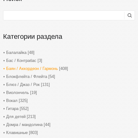
Категории раздела
Балалайка
[48]
Бас / Контрабас
[3]
Баян / Аккордеон / Гармонь
[408]
Блокфлейта / Флейта
[54]
Блюз / Джаз / Рок
[131]
Виолончель
[19]
Вокал
[325]
Гитара
[552]
Для детей
[213]
Домра / мандолина
[44]
Клавишные
[803]