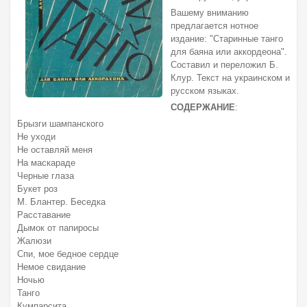
Вашему вниманию
предлагается нотное
издание: "Старинные танго
для баяна или аккордеона".
Составил и переложил Б.
Клур. Текст на украинском и
русском языках.
СОДЕРЖАНИЕ
:
Брызги шампанского
Не уходи
Не оставляй меня
На маскараде
Черные глаза
Букет роз
М. Блантер. Беседка
Расставание
Дымок от папиросы
Жалюзи
Спи, мое бедное сердце
Немое свидание
Ночью
Танго
Кумпарсита