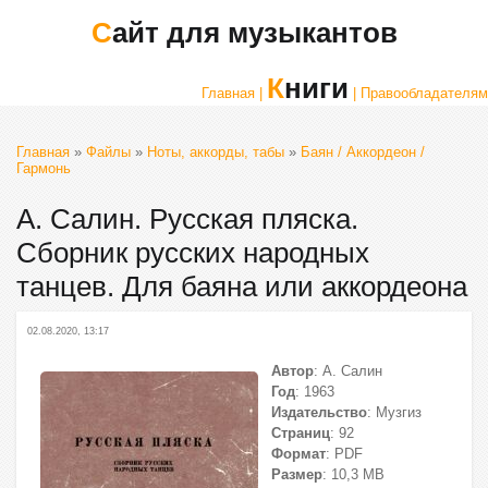
Сайт для музыкантов
Книги
Главная |
| Правообладателям
Главная
»
Файлы
»
Ноты, аккорды, табы
»
Баян / Аккордеон /
Гармонь
А. Салин. Русская пляска.
Сборник русских народных
танцев. Для баяна или аккордеона
02.08.2020, 13:17
Автор
: А. Салин
Год
: 1963
Издательство
: Музгиз
Страниц
: 92
Формат
: PDF
Размер
: 10,3 МВ