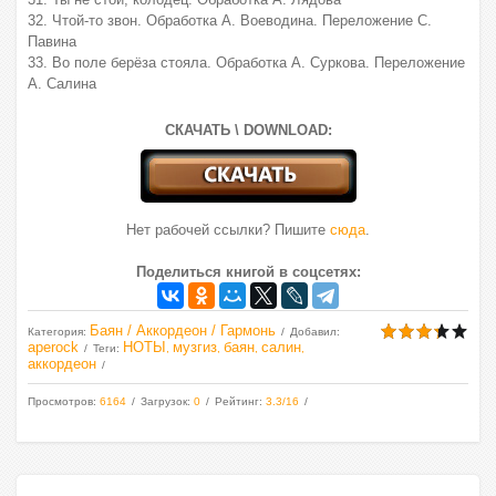
32. Чтой-то звон. Обработка А. Воеводина. Переложение С.
Павина
33. Во поле берёза стояла. Обработка А. Суркова. Переложение
А. Салина
СКАЧАТЬ \ DOWNLOAD:
Нет рабочей ссылки? Пишите
сюда
.
Поделиться книгой в соцсетях:
Баян / Аккордеон / Гармонь
Категория
:
Добавил
:
aperock
НОТЫ
музгиз
баян
салин
Теги
:
,
,
,
,
аккордеон
Просмотров
:
6164
Загрузок
:
0
Рейтинг
:
3.3
/
16