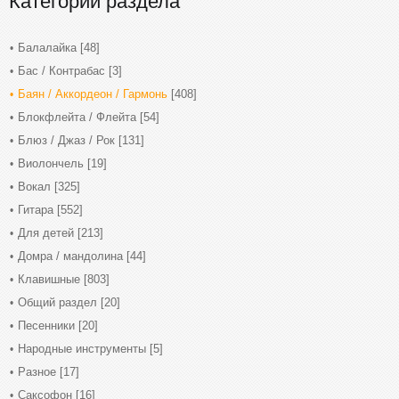
Категории раздела
Балалайка
[48]
Бас / Контрабас
[3]
Баян / Аккордеон / Гармонь
[408]
Блокфлейта / Флейта
[54]
Блюз / Джаз / Рок
[131]
Виолончель
[19]
Вокал
[325]
Гитара
[552]
Для детей
[213]
Домра / мандолина
[44]
Клавишные
[803]
Общий раздел
[20]
Песенники
[20]
Народные инструменты
[5]
Разное
[17]
Саксофон
[16]