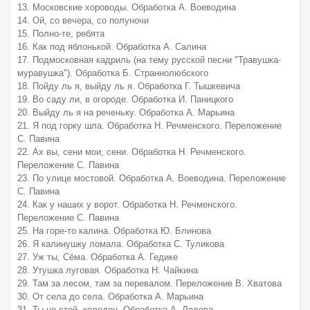
13. Московские хороводы. Обработка А. Воеводина
14. Ой, со вечера, со полуночи
15. Полно-те, ребята
16. Как под яблонькой. Обработка А. Салина
17. Подмосковная кадриль (на тему русской песни "Травушка-
муравушка"). Обработка Б. Страннолюбского
18. Пойду ль я, выйду ль я. Обработка Г. Тышкевича
19. Во саду ли, в огороде. Обработка И. Паницкого
20. Выйду ль я на реченьку. Обработка А. Марьина
21. Я под горку шла. Обработка Н. Речменского. Переложение
С. Павина
22. Ах вы, сени мои, сени. Обработка Н. Речменского.
Переложение С. Павина
23. По улице мостовой. Обработка А. Воеводина. Переложение
С. Павина
24. Как у наших у ворот. Обработка Н. Речменского.
Переложение С. Павина
25. На горе-то калина. Обработка Ю. Блинова
26. Я калинушку ломала. Обработка С. Туликова
27. Уж ты, Сёма. Обработка А. Гедике
28. Утушка луговая. Обработка Н. Чайкина
29. Там за лесом, там за перевалом. Переложение В. Хватова
30. От села до села. Обработка А. Марьина
31. Ты не стой, колодец. Обработка А. Лядова