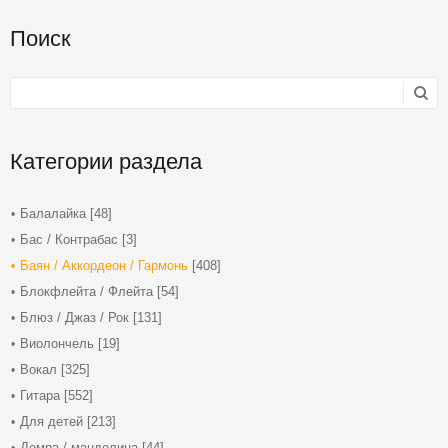
Поиск
Категории раздела
Балалайка
[48]
Бас / Контрабас
[3]
Баян / Аккордеон / Гармонь
[408]
Блокфлейта / Флейта
[54]
Блюз / Джаз / Рок
[131]
Виолончель
[19]
Вокал
[325]
Гитара
[552]
Для детей
[213]
Домра / мандолина
[44]