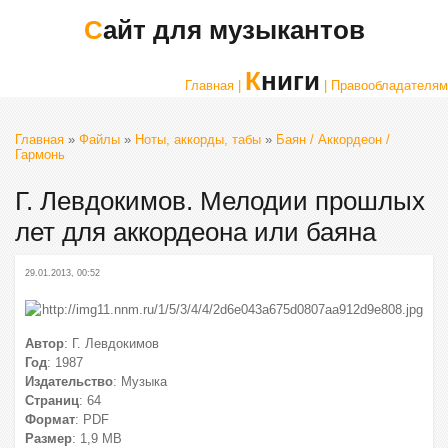
Сайт для музыкантов
Книги
Главная |
| Правообладателям
Главная
»
Файлы
»
Ноты, аккорды, табы
»
Баян / Аккордеон /
Гармонь
Г. Левдокимов. Мелодии прошлых
лет для аккордеона или баяна
29.01.2013, 00:52
Автор
: Г. Левдокимов
Год
: 1987
Издательство
: Музыка
Страниц
: 64
Формат
: PDF
Размер
: 1,9 МВ