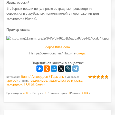
Язык
: русский
В сборник вошли популярные эстрадные произведения
советских и зарубежных исполнителей в переложении для
аккордеона (баяна).
Пример скана:
depositfiles.com
Нет рабочей ссылки? Пишите
сюда
.
Поделиться книгой в соцсетях:
Баян / Аккордеон / Гармонь
Категория
:
Добавил
:
aperock
левдокимов
издательство музыка
Теги
:
,
,
аккордеон
НОТЫ
баян
,
,
Просмотров
:
4685
Загрузок
:
0
Комментарии
:
1
Рейтинг
:
4.8
/
4