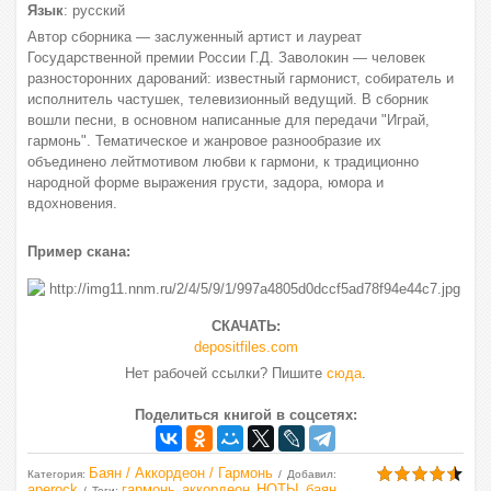
Язык
: русский
Автор сборника — заслуженный артист и лауреат
Государственной премии России Г.Д. Заволокин — человек
разносторонних дарований: известный гармонист, собиратель и
исполнитель частушек, телевизионный ведущий. В сборник
вошли песни, в основном написанные для передачи "Играй,
гармонь". Тематическое и жанровое разнообразие их
объединено лейтмотивом любви к гармони, к традиционно
народной форме выражения грусти, задора, юмора и
вдохновения.
Пример скана:
СКАЧАТЬ:
depositfiles.com
Нет рабочей ссылки? Пишите
сюда
.
Поделиться книгой в соцсетях:
Баян / Аккордеон / Гармонь
Категория
:
Добавил
:
aperock
гармонь
аккордеон
НОТЫ
баян
Теги
:
,
,
,
,