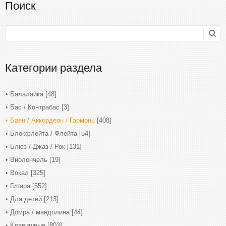
Поиск
Категории раздела
Балалайка
[48]
Бас / Контрабас
[3]
Баян / Аккордеон / Гармонь
[408]
Блокфлейта / Флейта
[54]
Блюз / Джаз / Рок
[131]
Виолончель
[19]
Вокал
[325]
Гитара
[552]
Для детей
[213]
Домра / мандолина
[44]
Клавишные
[803]