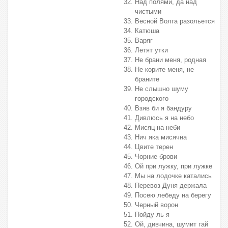
Над полями, да над
чистыми
Весной Волга разольется
Катюша
Варяг
Летят утки
Не брани меня, родная
Не корите меня, не
браните
Не слышно шуму
городского
Взяв би я бандуру
Дивлюсь я на небо
Мисяц на неби
Нич яка мисячна
Цвите терен
Чорние брови
Ой при лужку, при лужке
Мы на лодочке катались
Перевоз Дуня держала
Посею лебеду на берегу
Черный ворон
Пойду ль я
Ой, дивчина, шумит гай