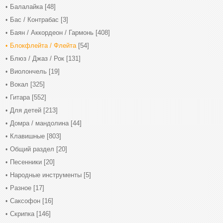
Балалайка
[48]
Бас / Контрабас
[3]
Баян / Аккордеон / Гармонь
[408]
Блокфлейта / Флейта
[54]
Блюз / Джаз / Рок
[131]
Виолончель
[19]
Вокал
[325]
Гитара
[552]
Для детей
[213]
Домра / мандолина
[44]
Клавишные
[803]
Общий раздел
[20]
Песенники
[20]
Народные инструменты
[5]
Разное
[17]
Саксофон
[16]
Скрипка
[146]