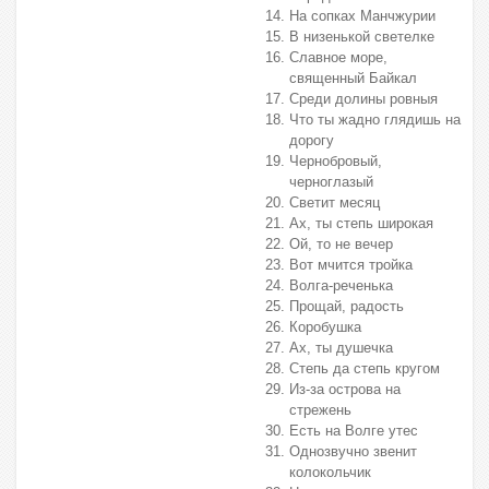
На сопках Манчжурии
В низенькой светелке
Славное море,
священный Байкал
Среди долины ровныя
Что ты жадно глядишь на
дорогу
Чернобровый,
черноглазый
Светит месяц
Ах, ты степь широкая
Ой, то не вечер
Вот мчится тройка
Волга-реченька
Прощай, радость
Коробушка
Ах, ты душечка
Степь да степь кругом
Из-за острова на
стрежень
Есть на Волге утес
Однозвучно звенит
колокольчик