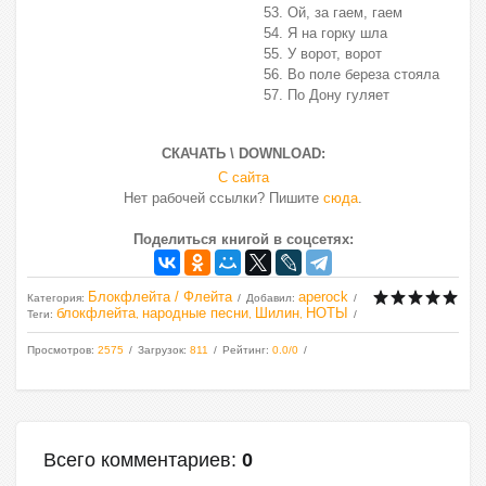
Ой, за гаем, гаем
Я на горку шла
У ворот, ворот
Во поле береза стояла
По Дону гуляет
СКАЧАТЬ \ DOWNLOAD:
С сайта
Нет рабочей ссылки? Пишите
сюда
.
Поделиться книгой в соцсетях:
Блокфлейта / Флейта
aperock
Категория
:
Добавил
:
блокфлейта
народные песни
Шилин
НОТЫ
Теги
:
,
,
,
Просмотров
:
2575
Загрузок
:
811
Рейтинг
:
0.0
/
0
Всего комментариев
:
0