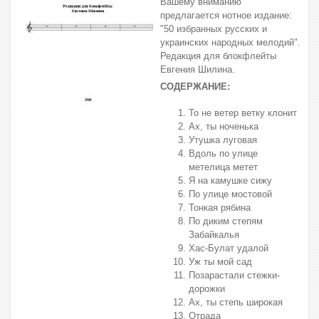
Вашему вниманию
предлагается нотное издание:
"50 избранных русских и
украинских народных мелодий".
Редакция для блокфлейты
Евгения Шилина.
СОДЕРЖАНИЕ:
То не ветер ветку клонит
Ах, ты ноченька
Утушка луговая
Вдоль по улице
метелица метет
Я на камушке сижу
По улице мостовой
Тонкая рябина
По диким степям
Забайкалья
Хас-Булат удалой
Уж ты мой сад
Позарастали стежки-
дорожки
Ах, ты степь широкая
Отрада