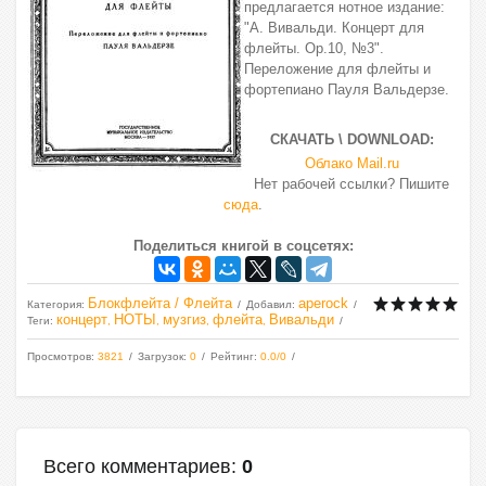
предлагается нотное издание:
"А. Вивальди. Концерт для
флейты. Op.10, №3".
Переложение для флейты и
фортепиано Пауля Вальдерзе.
СКАЧАТЬ \ DOWNLOAD:
Облако Mail.ru
Нет рабочей ссылки? Пишите
сюда
.
Поделиться книгой в соцсетях:
Блокфлейта / Флейта
aperock
Категория
:
Добавил
:
концерт
НОТЫ
музгиз
флейта
Вивальди
Теги
:
,
,
,
,
Просмотров
:
3821
Загрузок
:
0
Рейтинг
:
0.0
/
0
Всего комментариев
:
0