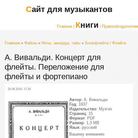
Сайт для музыкантов
Книги
Главная |
| Правообладателям
Главная
»
Файлы
»
Ноты, аккорды, табы
»
Блокфлейта / Флейта
А. Вивальди. Концерт для
флейты. Переложение для
флейты и фортепиано
29.08.2018, 17:34
Автор
: А. Вивальди
Год
: 1937
Издательство
: Музгиз
Страниц
: 15
Формат
: PDF
Размер
: 1,3 МВ
Язык
: русский
Вашему вниманию