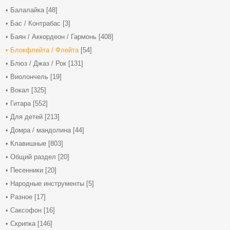
Балалайка
[48]
Бас / Контрабас
[3]
Баян / Аккордеон / Гармонь
[408]
Блокфлейта / Флейта
[54]
Блюз / Джаз / Рок
[131]
Виолончель
[19]
Вокал
[325]
Гитара
[552]
Для детей
[213]
Домра / мандолина
[44]
Клавишные
[803]
Общий раздел
[20]
Песенники
[20]
Народные инструменты
[5]
Разное
[17]
Саксофон
[16]
Скрипка
[146]