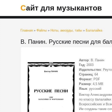
Сайт для музыкантов
Главная
»
Файлы
»
Ноты, аккорды, табы
»
Балалайка
В. Панин. Русские песни для ба
Автор
: В. Панин
Год
: 2003
Издательство
: Реуто
Страниц
: 64
Формат
: PDF
Размер
: 4,5 МВ
Язык
: русский
Виктор Александрови
по классу балалайки 
Всероссийских и Все
Им созданы такие со