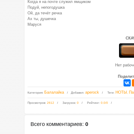
Когда я на почте служил ямщиком
Подуй, непогодушка
Ой, да течёт речка
Ах ты, душечка
Маруся
СКА
Нет рабо
Поделит
Балалайка
aperock
НОТЫ
Па
Категория
:
Добавил
:
Теги
:
,
Просмотров
:
2612
Загрузок
:
0
Рейтинг
:
0.0
/
0
Всего комментариев
:
0