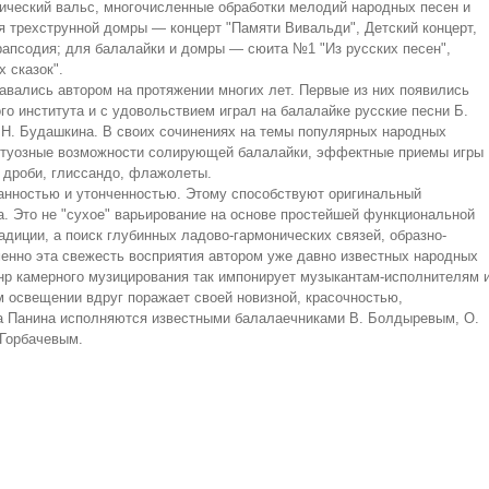
ический вальс, многочисленные обработки мелодий народных песен и
я трехструнной домры — концерт "Памяти Вивальди", Детский концерт,
рапсодия; для балалайки и домры — сюита №1 "Из русских песен",
 сказок".
давались автором на протяжении многих лет. Первые из них появились
ого института и с удовольствием играл на балалайке русские песни Б.
 Н. Будашкина. В своих сочинениях на темы популярных народных
ртуозные возможности солирующей балалайки, эффектные приемы игры
, дроби, глиссандо, флажолеты.
канностью и утонченностью. Этому способствуют оригинальный
а. Это не "сухое" варьирование на основе простейшей функциональной
адиции, а поиск глубинных ладово-гармонических связей, образно-
менно эта свежесть восприятия автором уже давно известных народных
нр камерного музицирования так импонирует музыкантам-исполнителям 
 освещении вдруг поражает своей новизной, красочностью,
ра Панина исполняются известными балалаечниками В. Болдыревым, О.
 Горбачевым.