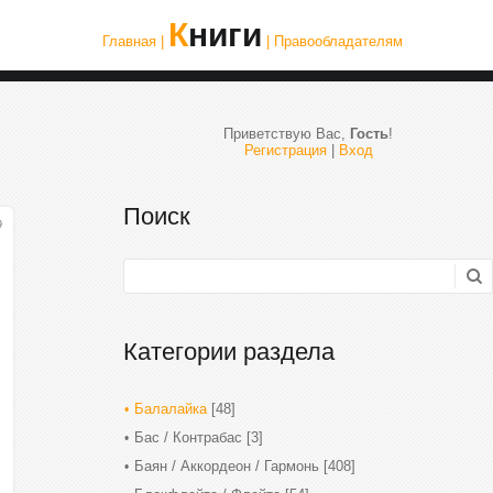
Книги
Главная |
| Правообладателям
Приветствую Вас
,
Гость
!
Регистрация
|
Вход
Поиск
9
Категории раздела
Балалайка
[48]
Бас / Контрабас
[3]
Баян / Аккордеон / Гармонь
[408]