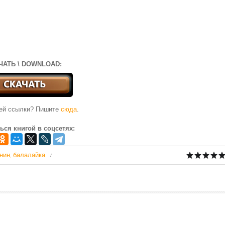
ЧАТЬ \ DOWNLOAD:
чей ссылки? Пишите
сюда
.
ься книгой в соцсетях:
нин
балалайка
,