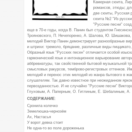
Камерная сюита, Лир
романсов, этюды; дл
две сюиты, Русская 
сюита №2 "Из русских
"Русские песни" соз
еще в 70-е годы, когда В. Панин был студентом Гнесинск
Трояновского, П. Нечепоренко, А. Шалова, Ю. Шишакова,
мелодий Виктор Панин демонстрирует разнообразные ви
и штрихи: тремоло, бряцание, различные виды пиццикато
Образный язык "Русских песен" отличается особой изыс
гармонический язык и интонационное варьирование автор
аббревиатуры, так свойственной бытовой музыкальной тр
смысловых ракурсов, темброво-регистровых оттенков. И
мелодий и перенос этих мелодий из жанра бытового в жа
слушателям. Так давно известное при неожиданном ярком
первозданностью. И не случайно "Русские песни" Викто
Глуховым, А. Паперным, О. Гитлиным, Е. Шебалиным, А.
СОДЕРЖАНИЕ
:
Сронила колечко
Земелюшка-чернозём
Ах, Настасья
У ворот девка стоит
Не одна-то во поле дороженька