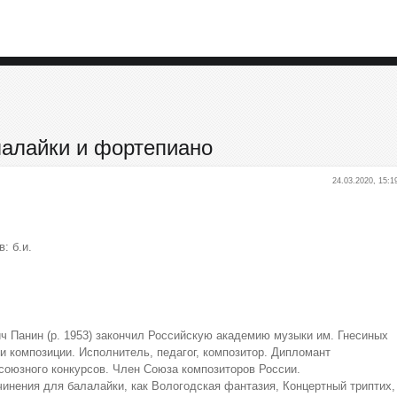
лалайки и фортепиано
24.03.2020, 15:1
в: б.и.
ч Панин (р. 1953) закончил Российскую академию музыки им. Гнесиных
и композиции. Исполнитель, педагог, композитор. Дипломант
союзного конкурсов. Член Союза композиторов России.
чинения для балалайки, как Вологодская фантазия, Концертный триптих,