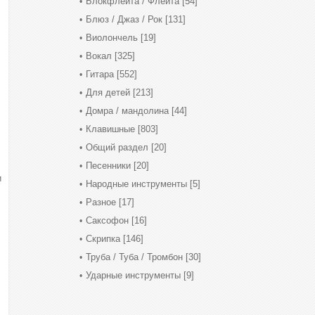
Блокфлейта / Флейта
[54]
Блюз / Джаз / Рок
[131]
Виолончель
[19]
Вокал
[325]
Гитара
[552]
Для детей
[213]
Домра / мандолина
[44]
Клавишные
[803]
Общий раздел
[20]
Песенники
[20]
и
Народные инструменты
[5]
Разное
[17]
Саксофон
[16]
Скрипка
[146]
Труба / Туба / Тромбон
[30]
Ударные инструменты
[9]