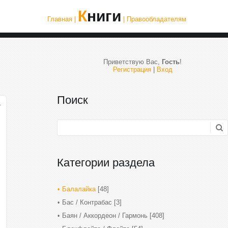
Книги
Главная |
| Правообладателям
Приветствую Вас
,
Гость
!
Регистрация
|
Вход
Поиск
1
Категории раздела
Балалайка
[48]
Бас / Контрабас
[3]
Баян / Аккордеон / Гармонь
[408]