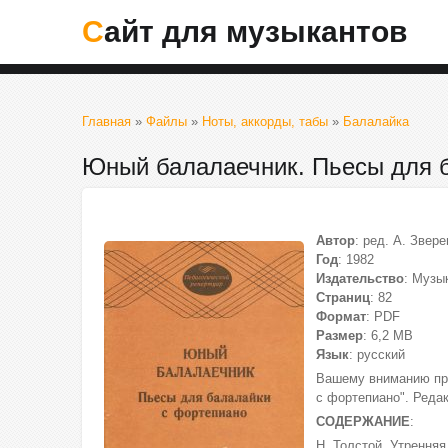
Сайт для музыкантов
Главная
»
Файлы
»
Ноты, аккорды, табы
»
Балалайка
Юный балалаечник. Пьесы для 
Автор
: ред. А. Звере
Год
: 1982
Издательство
: Музы
Страниц
: 82
Формат
: PDF
Размер
: 6,2 МВ
Язык
: русский
Вашему вниманию пре
с фортепиано". Редак
СОДЕРЖАНИЕ
:
Н. Толстой. Утренняя