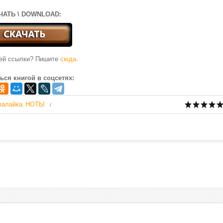
ЧАТЬ \ DOWNLOAD:
чей ссылки? Пишите
сюда
.
ься книгой в соцсетях:
лалайка
НОТЫ
,