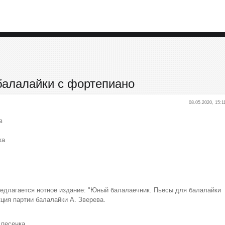
балалайки с фортепиано
08.05.2020, 15:1
в
ка
длагается нотное издание: "Юный балалаечник. Пьесы для балалайки
ция партии балалайки А. Зверева.
 песенка