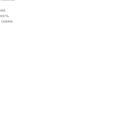
чка
ность
 сказка