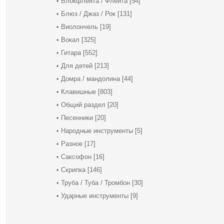
Блокфлейта / Флейта
[54]
Блюз / Джаз / Рок
[131]
Виолончель
[19]
Вокал
[325]
Гитара
[552]
Для детей
[213]
Домра / мандолина
[44]
Клавишные
[803]
Общий раздел
[20]
Песенники
[20]
Народные инструменты
[5]
Разное
[17]
Саксофон
[16]
Скрипка
[146]
Труба / Туба / Тромбон
[30]
Ударные инструменты
[9]