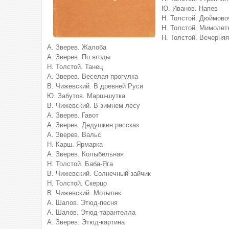
Ю. Иванов. Напев
Н. Толстой. Дюймово
Н. Толстой. Мимолет
Н. Толстой. Вечерняя
А. Зверев. Жалоба
А. Зверев. По ягоды
Н. Толстой. Танец
А. Зверев. Веселая прогулка
В. Чижевский. В древней Руси
Ю. Забутов. Марш-шутка
В. Чижевский. В зимнем лесу
А. Зверев. Гавот
А. Зверев. Дедушкин рассказ
А. Зверев. Вальс
Н. Карш. Ярмарка
А. Зверев. Колыбельная
Н. Толстой. Баба-Яга
В. Чижевский. Солнечный зайчик
Н. Толстой. Скерцо
В. Чижевский. Мотылек
А. Шалов. Этюд-песня
А. Шалов. Этюд-тарантелла
А. Зверев. Этюд-картина