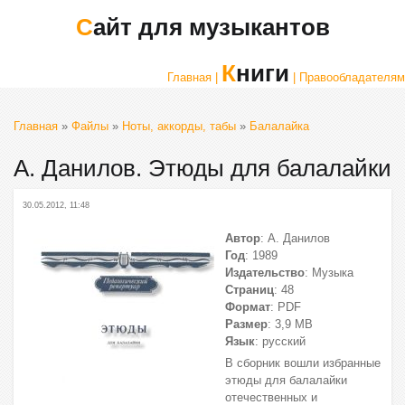
Сайт для музыкантов
Книги
Главная |
| Правообладателям
Главная
»
Файлы
»
Ноты, аккорды, табы
»
Балалайка
А. Данилов. Этюды для балалайки
30.05.2012, 11:48
Автор
: А. Данилов
Год
: 1989
Издательство
: Музыка
Страниц
: 48
Формат
: PDF
Размер
: 3,9 МВ
Язык
: русский
В сборник вошли избранные
этюды для балалайки
отечественных и