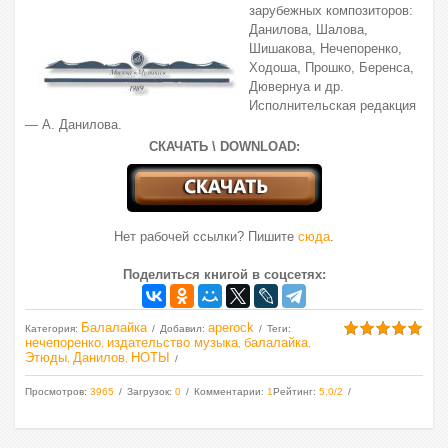
зарубежных композиторов:
Данилова, Шалова,
Шишакова, Нечепоренко,
Ходоша, Прошко, Беренса,
Дювернуа и др.
Исполнительская редакция
— А. Данилова.
СКАЧАТЬ \ DOWNLOAD:
Нет рабочей ссылки? Пишите
сюда
.
Поделиться книгой в соцсетях:
Балалайка
aperock
Категория
:
Добавил
:
Теги
:
нечепоренко
издательство музыка
балалайка
,
,
,
Этюды
Данилов
НОТЫ
,
,
Просмотров
:
3965
Загрузок
:
0
Комментарии
:
1
Рейтинг
:
5.0
/
2