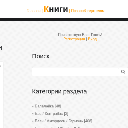
Книги
Главная |
| Правообладателям
Приветствую Вас
,
Гость
!
Регистрация
|
Вход
и
Поиск
8
Категории раздела
Балалайка
[48]
Бас / Контрабас
[3]
Баян / Аккордеон / Гармонь
[408]