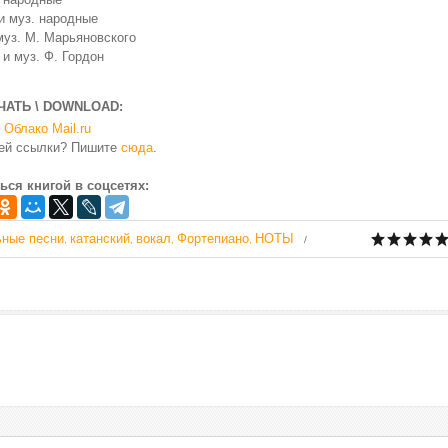
и муз. народные
уз. М. Марьяновского
и муз. Ф. Гордон
ЧАТЬ \ DOWNLOAD:
Облако Mail.ru
чей ссылки? Пишите
сюда
.
ься книгой в соцсетях:
ьные песни
катанский
вокал
Фортепиано
НОТЫ
,
,
,
,