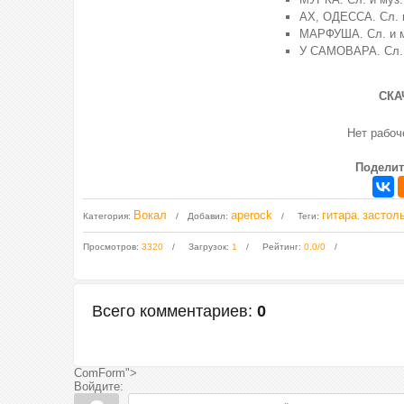
АХ, ОДЕССА. Сл. 
МАРФУША. Сл. и м
У САМОВАРА. Сл. 
СКА
Нет рабо
Поделит
Вокал
aperock
гитара
застол
Категория
:
Добавил
:
Теги
:
,
Просмотров
:
3320
Загрузок
:
1
Рейтинг
:
0.0
/
0
Всего комментариев
:
0
ComForm">
Войдите: