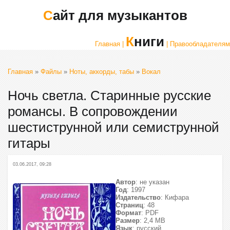
Сайт для музыкантов
Книги
Главная |
| Правообладателям
Главная
»
Файлы
»
Ноты, аккорды, табы
»
Вокал
Ночь светла. Старинные русские
романсы. В сопровождении
шестиструнной или семиструнной
гитары
03.06.2017, 09:28
Автор
: не указан
Год
: 1997
Издательство
: Кифара
Страниц
: 48
Формат
: PDF
Размер
: 2,4 МВ
Язык
: русский