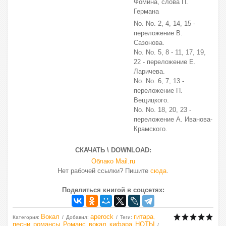
Фомина, слова П.
Германа
No. No. 2, 4, 14, 15 -
переложение В.
Сазонова.
No. No. 5, 8 - 11, 17, 19,
22 - переложение Е.
Ларичева.
No. No. 6, 7, 13 -
переложение П.
Вещицкого.
No. No. 18, 20, 23 -
переложение А. Иванова-
Крамского.
СКАЧАТЬ \ DOWNLOAD:
Облако Mail.ru
Нет рабочей ссылки? Пишите
сюда
.
Поделиться книгой в соцсетях:
Вокал
aperock
гитара
Категория
:
Добавил
:
Теги
:
,
песни
романсы
Романс
вокал
кифара
НОТЫ
,
,
,
,
,