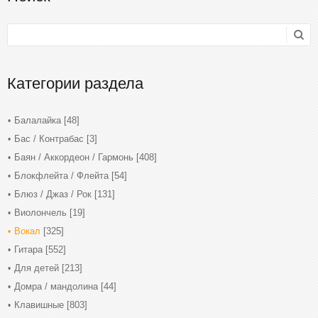
Категории раздела
Балалайка
[48]
Бас / Контрабас
[3]
Баян / Аккордеон / Гармонь
[408]
Блокфлейта / Флейта
[54]
Блюз / Джаз / Рок
[131]
Виолончель
[19]
Вокал
[325]
Гитара
[552]
Для детей
[213]
Домра / мандолина
[44]
Клавишные
[803]