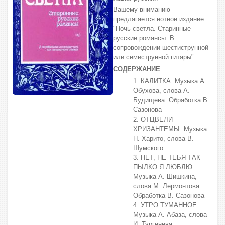
Вашему вниманию
предлагается нотное издание:
"Ночь светла. Старинные
русские романсы. В
сопровождении шестиструнной
или семиструнной гитары".
СОДЕРЖАНИЕ
:
1. КАЛИТКА. Музыка А.
Обухова, слова А.
Будищева. Обработка В.
Сазонова
2. ОТЦВЕЛИ
ХРИЗАНТЕМЫ. Музыка
Н. Харито, слова В.
Шумского
3. НЕТ, НЕ ТЕБЯ ТАК
ПЫЛКО Я ЛЮБЛЮ.
Музыка А. Шишкина,
слова М. Лермонтова.
Обработка В. Сазонова
4. УТРО ТУМАННОЕ.
Музыка А. Абаза, слова
И. Тургенева