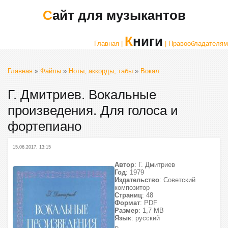
Сайт для музыкантов
Книги
Главная |
| Правообладателям
Главная
»
Файлы
»
Ноты, аккорды, табы
»
Вокал
Г. Дмитриев. Вокальные
произведения. Для голоса и
фортепиано
15.06.2017, 13:15
Автор
: Г. Дмитриев
Год
: 1979
Издательство
: Советский
композитор
Страниц
: 48
Формат
: PDF
Размер
: 1,7 МВ
Язык
: русский