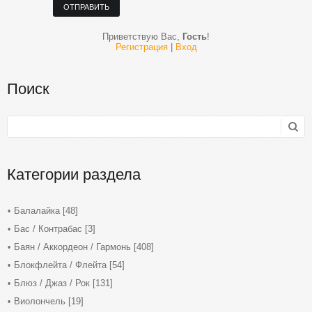
ОТПРАВИТЬ
Приветствую Вас
,
Гость
!
Регистрация
|
Вход
Поиск
Категории раздела
Балалайка
[48]
Бас / Контрабас
[3]
Баян / Аккордеон / Гармонь
[408]
Блокфлейта / Флейта
[54]
Блюз / Джаз / Рок
[131]
Виолончель
[19]