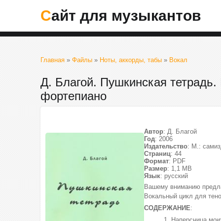
Сайт для музыкантов
Главная
»
Файлы
»
Ноты, аккорды, табы
»
Вокал
Д. Благой. Пушкинская тетрадь.
фортепиано
Автор
: Д. Благой
Год
: 2006
Издательство
: М.: сами
Страниц
: 44
Формат
: PDF
Размер
: 1,1 МВ
Язык
: русский
Вашему вниманию предлаг
Вокальный цикл для тено
СОДЕРЖАНИЕ
:
1. Наперсница мо