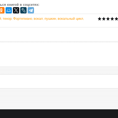
ься книгой в соцсетях:
й
тенор
Фортепиано
вокал
пушкин
вокальный цикл
,
,
,
,
,
,