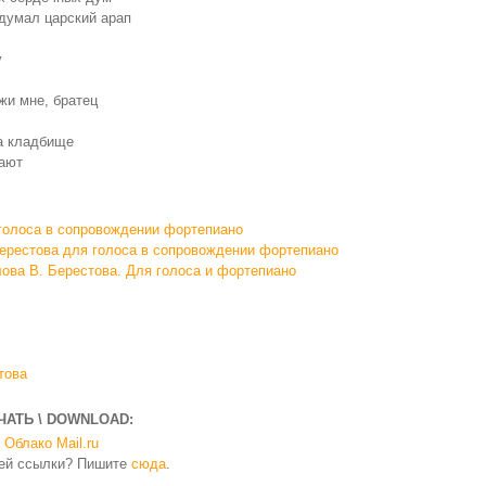
адумал царский арап
у
ажи мне, братец
а кладбище
дают
 голоса в сопровождении фортепиано
Берестова для голоса в сопровождении фортепиано
лова В. Берестова. Для голоса и фортепиано
това
ЧАТЬ \ DOWNLOAD:
Облако Mail.ru
чей ссылки? Пишите
сюда
.