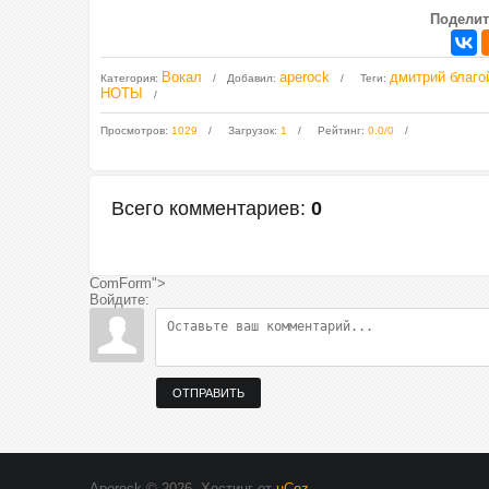
Поделит
Вокал
aperock
дмитрий благо
Категория
:
Добавил
:
Теги
:
НОТЫ
Просмотров
:
1029
Загрузок
:
1
Рейтинг
:
0.0
/
0
Всего комментариев
:
0
ComForm">
Войдите:
ОТПРАВИТЬ
Aperock © 2026
.
Хостинг от
uCoz