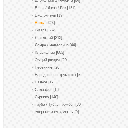
Блокфлейта / Флейта
[54]
Блюз / Джаз / Рок
[131]
Виолончель
[19]
Вокал
[325]
Гитара
[552]
Для детей
[213]
Домра / мандолина
[44]
Клавишные
[803]
Общий раздел
[20]
Песенники
[20]
Народные инструменты
[5]
Разное
[17]
Саксофон
[16]
Скрипка
[146]
Труба / Туба / Тромбон
[30]
Ударные инструменты
[9]