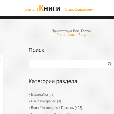
Книги
Главная |
| Правообладателям
Приветствую Вас
,
Гость
!
Регистрация
|
Вход
Поиск
6
Категории раздела
Балалайка
[48]
Бас / Контрабас
[3]
Баян / Аккордеон / Гармонь
[408]