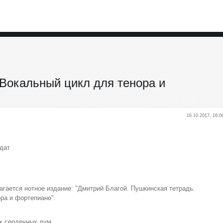
 Вокальный цикл для тенора и
16.10.2017, 16:0
здат
ается нотное издание: "Дмитрий Благой. Пушкинская тетрадь.
ра и фортепиано".
их сердечных дум