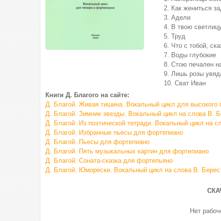
2. Как жениться з
3. Адели
4. В твою светлиц
5. Труд
6. Что с тобой, ск
7. Воды глубокие
8. Стою печален н
9. Лишь розы увя
10. Сват Иван
Книги Д. Благого на сайте:
Д. Благой. Живая тишина. Вокальный цикл для высокого
Д. Благой. Зимние звезды. Вокальный цикл на слова В. 
Д. Благой. Из поэтической тетради. Вокальный цикл на с
Д. Благой. Избранные пьесы для фортепиано
Д. Благой. Пьесы для фортепиано
Д. Благой. Пять музыкальных картин для фортепиано
Д. Благой. Соната-сказка для фортепьяно
Д. Благой. Юморески. Вокальный цикл на слова В. Берес
СКА
Нет рабо