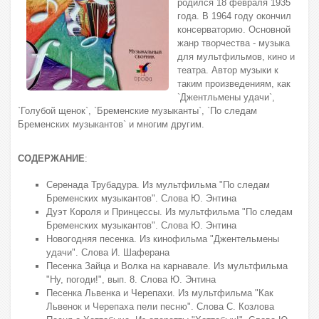
родился 18 февраля 1935
года. В 1964 году окончил
консерваторию. Основной
жанр творчества - музыка
для мультфильмов, кино и
театра. Автор музыки к
таким произведениям, как
`Джентльмены удачи`,
`Голубой щенок`, `Бременские музыканты`, `По следам
Бременских музыкантов` и многим другим.
СОДЕРЖАНИЕ
:
Серенада Трубадура. Из мультфильма "По следам
Бременских музыкантов". Слова Ю. Энтина
Дуэт Короля и Принцессы. Из мультфильма "По следам
Бременских музыкантов". Слова Ю. Энтина
Новогодняя песенка. Из кинофильма "Джентельмены
удачи". Слова И. Шаферана
Песенка Зайца и Волка на карнавале. Из мультфильма
"Ну, погоди!", вып. 8. Слова Ю. Энтина
Песенка Львенка и Черепахи. Из мультфильма "Как
Львенок и Черепаха пели песню". Слова С. Козлова