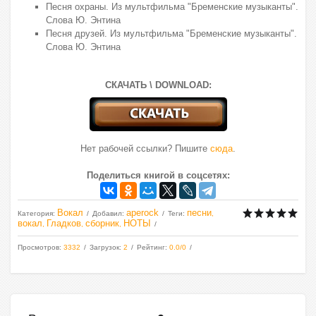
Песня охраны. Из мультфильма "Бременские музыканты".
Слова Ю. Энтина
Песня друзей. Из мультфильма "Бременские музыканты".
Слова Ю. Энтина
СКАЧАТЬ \ DOWNLOAD:
Нет рабочей ссылки? Пишите
сюда
.
Поделиться книгой в соцсетях:
Вокал
aperock
песни
Категория
:
Добавил
:
Теги
:
,
вокал
Гладков
сборник
НОТЫ
,
,
,
Просмотров
:
3332
Загрузок
:
2
Рейтинг
:
0.0
/
0