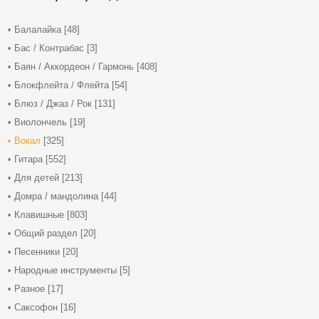
Балалайка
[48]
Бас / Контрабас
[3]
Баян / Аккордеон / Гармонь
[408]
Блокфлейта / Флейта
[54]
Блюз / Джаз / Рок
[131]
Виолончель
[19]
Вокал
[325]
Гитара
[552]
Для детей
[213]
Домра / мандолина
[44]
Клавишные
[803]
Общий раздел
[20]
Песенники
[20]
Народные инструменты
[5]
Разное
[17]
Саксофон
[16]