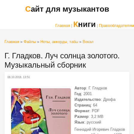
Сайт для музыкантов
Книги
Главная |
| Правообладателям
Главная
»
Файлы
»
Ноты, аккорды, табы
»
Вокал
Г. Гладков. Луч солнца золотого.
Музыкальный сборник
08.10.2018, 13:51
Автор
: Г. Гладков
Год
: 2001
Издательство
: Дрофа
Страниц
: 64
Формат
: PDF
Размер
: 3,2 МВ
Язык
: русский
Геннадий Игоревич Гладков