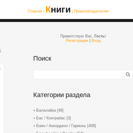
Книги
Главная |
| Правообладателям
Приветствую Вас
,
Гость
!
Регистрация
|
Вход
а
Поиск
6
Категории раздела
Балалайка
[48]
Бас / Контрабас
[3]
Баян / Аккордеон / Гармонь
[408]