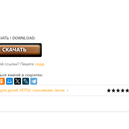
ЧАТЬ \ DOWNLOAD:
чей ссылки? Пишите
сюда
.
ься книгой в соцсетях:
для детей
НОТЫ
сальникова
песни
,
,
,