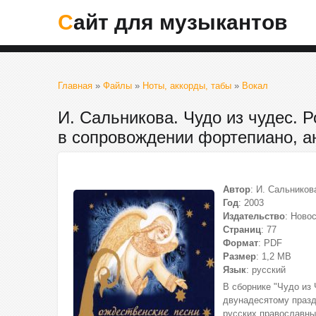
Сайт для музыкантов
Главная
»
Файлы
»
Ноты, аккорды, табы
»
Вокал
И. Сальникова. Чудо из чудес. 
в сопровождении фортепиано, а
Автор
: И. Сальников
Год
: 2003
Издательство
: Ново
Страниц
: 77
Формат
: PDF
Размер
: 1,2 МВ
Язык
: русский
В сборнике "Чудо из
двунадесятому празд
русских православны