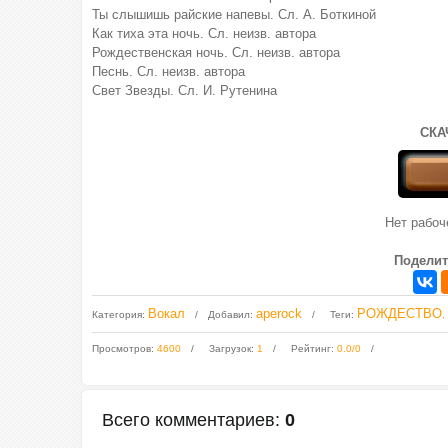
Ты слышишь райские напевы. Сл. А. Боткиной
Как тиха эта ночь. Сл. неизв. автора
Рождественская ночь. Сл. неизв. автора
Песнь. Сл. неизв. автора
Свет Звезды. Сл. И. Рутенина
СКА
Нет рабо
Поделит
Вокал
aperock
РОЖДЕСТВО
Категория
:
Добавил
:
Теги
:
,
Просмотров
:
4600
Загрузок
:
1
Рейтинг
:
0.0
/
0
Всего комментариев
:
0