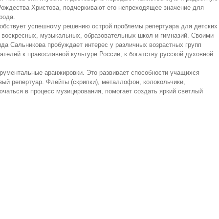
ождества Христова, подчеркивают его непреходящее значение для
рода.
собствует успешному решению острой проблемы репертуара для детских
 воскресных, музыкальных, образовательных школ и гимназий. Своими
да Сальникова пробуждает интерес у различных возрастных групп
ателей к православной культуре России, к богатству русской духовной
трументальные аранжировки. Это развивает способности учащихся
вый репертуар. Флейты (скрипки), металлофон, колокольчики,
чаться в процесс музицирования, помогает создать яркий светлый