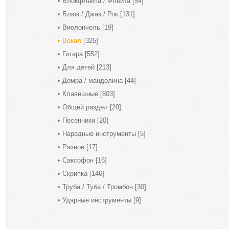
Блокфлейта / Флейта
[54]
Блюз / Джаз / Рок
[131]
Виолончель
[19]
Вокал
[325]
Гитара
[552]
Для детей
[213]
Домра / мандолина
[44]
Клавишные
[803]
Общий раздел
[20]
Песенники
[20]
Народные инструменты
[5]
Разное
[17]
Саксофон
[16]
Скрипка
[146]
Труба / Туба / Тромбон
[30]
Ударные инструменты
[9]