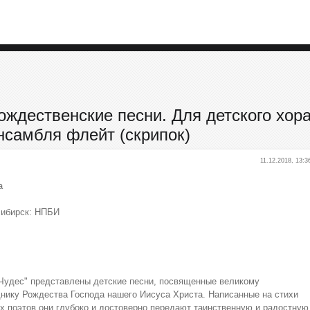
Рождественские песни. Для детского хор
нсамбля флейт (скрипок)
11.12.2018, 13:3
а
сибирск: НПБИ
 Чудес" представлены детские песни, посвященные великому
нику Рождества Господа нашего Иисуса Христа. Написанные на стихи
х поэтов они глубоко и достоверно передают таинственную и радостную