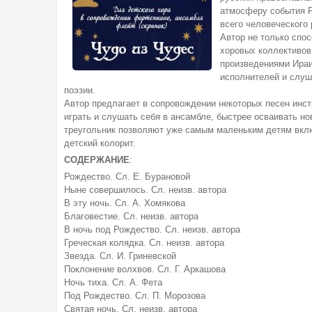
атмосферу события Р
всего человеческого 
Автор не только спо
хоровых коллективов
произведениями Ираи
исполнителей и слуш
поэзии.
Автор предлагает в сопровождении некоторых песен инс
играть и слушать себя в ансамбле, быстрее осваивать но
треугольник позволяют уже самым маленьким детям вклю
детский колорит.
СОДЕРЖАНИЕ
:
Рождество. Сл. Е. Бурановой
Ныне совершилось. Сл. неизв. автора
В эту ночь. Сл. А. Хомякова
Благовестие. Сл. неизв. автора
В ночь под Рождество. Сл. неизв. автора
Греческая колядка. Сл. неизв. автора
Звезда. Сл. И. Гриневской
Поклонение волхвов. Сл. Г. Аркашова
Ночь тиха. Сл. А. Фета
Под Рождество. Сл. П. Морозова
Святая ночь. Сл. неизв. автора