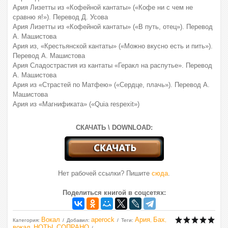
Ария Лизетты из «Кофейной кантаты» («Кофе ни с чем не
сравню я!»). Перевод Д. Усова
Ария Лизетты из «Кофейной кантаты» («В путь, отец»). Перевод
А. Машистова
Ария из, «Крестьянской кантаты» («Можно вкусно есть и пить»).
Перевод А. Машистова
Ария Сладострастия из кантаты «Геракл на распутье». Перевод
А. Машистова
Ария из «Страстей по Матфею» («Сердце, плачь»). Перевод А.
Машистова
Ария из «Магнификата» («Quia respexit»)
СКАЧАТЬ \ DOWNLOAD:
Нет рабочей ссылки? Пишите
сюда
.
Поделиться книгой в соцсетях:
Вокал
aperock
Ария
Бах
Категория
:
Добавил
:
Теги
:
,
,
вокал
НОТЫ
СОПРАНО
,
,