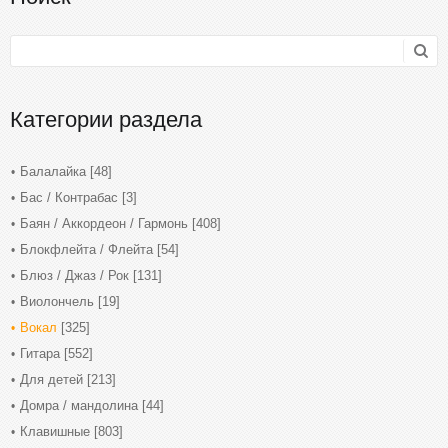
Категории раздела
Балалайка
[48]
Бас / Контрабас
[3]
Баян / Аккордеон / Гармонь
[408]
Блокфлейта / Флейта
[54]
Блюз / Джаз / Рок
[131]
Виолончель
[19]
Вокал
[325]
Гитара
[552]
Для детей
[213]
Домра / мандолина
[44]
Клавишные
[803]