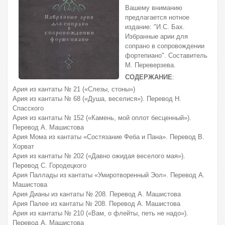
Вашему вниманию
предлагается нотное
издание: "И.С. Бах.
Избранные арии для
сопрано в сопровождении
фортепиано". Составитель
М. Переверзева.
СОДЕРЖАНИЕ
:
Ария из кантаты № 21 («Слезы, стоны»)
Ария из кантаты № 68 («Душа, веселися»). Перевод Н.
Спасского
Ария из кантаты № 152 («Камень, мой оплот бесценный»).
Перевод А. Машистова
Ария Мома из кантаты «Состязание Феба и Пана». Перевод В.
Хорват
Ария из кантаты № 202 («Давно ожидая веселого мая»).
Перевод С. Городецкого
Ария Паллады из кантаты «Умиротворенный Эол». Перевод А.
Машистова
Ария Дианы из кантаты № 208. Перевод А. Машистова
Ария Палее из кантаты № 208. Перевод А. Машистова
Ария из кантаты № 210 («Вам, о флейты, петь не надо»).
Перевод А. Машистова