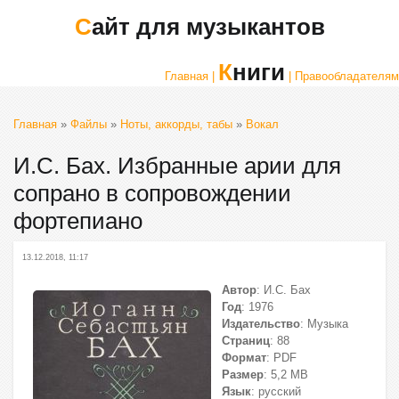
Сайт для музыкантов
Книги
Главная |
| Правообладателям
Главная
»
Файлы
»
Ноты, аккорды, табы
»
Вокал
И.С. Бах. Избранные арии для
сопрано в сопровождении
фортепиано
13.12.2018, 11:17
Автор
: И.С. Бах
Год
: 1976
Издательство
: Музыка
Страниц
: 88
Формат
: PDF
Размер
: 5,2 МВ
Язык
: русский