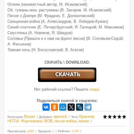
Огонек (неизвестный автор, М. Исаковский)
Ой, туманы мои, растуманы (В. Захаров, М. Исаковский)
Песня о Днепре (М. Фрадкин, Е. Долматовский)
Священная война (А. Александров, В. Лебедев-Кумач)
Синий платочек (Е. Петерсбургский, Я. Галицкий, М. Максимов)
Смуглянка (А. Новиков, Я. Шведов)
Соловьи (Пришла и к нам на фронт весна) (В. Соловьев-Седой,
А. Фатьянов)
Темная ночь (Н. Богословский, В. Агатов)
СКАЧАТЬ \ DOWNLOAD:
Нет рабочей ссылки? Пишите
сюда
.
Поделиться книгой в соцсетях:
Вокал
aperock
Краснов
Категория
:
Добавил
:
Теги
:
,
НОТЫ
Фортепиано
ВОВ
песни войны
вокал
,
,
,
,
Просмотров
:
1692
Загрузок
:
1
Рейтинг
:
0.0
/
0