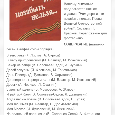
Вашему вниманию
предлагается нотное
издание: "Нам дороги эти
позабыть нельзя. Песни
Великой Отечественной
войны". Составил Г.
Краснов. Переложение для
фортепиано.
СОДЕРЖАНИЕ
(названия
песен в алфавитном порядке):
В землянке (К. Листов, А. Сурков)
В лесу прифронтовом (М. Блантер, М. Исаковский)
Вечер на рейде (В. Соловьев-Седой, А. Чуркин)
Давай закурим (Я. Френкель, M. Табачников)
День Победы (Д. Тухманов, В. Харитонов)
До свиданья, города и хаты (М. Блантер, М. Исаковский)
Дороги (А. Новиков, Л. Ошанин)
Заветный камень (Б. Мокроусов, А. Жаров)
Играй мой баян (В. Соловьев-Седой, Л. Давидович)
Когда песню поешь (В. Соловьев-Седой, В. Гусев)
Моя любимая (М. Блантер, Е. Долматовский)
Моя Москва (И. Дунаевский, М. Лисянский)
На солнечной поляночке (В. Соловьев-Седой, А. Фатьянов)