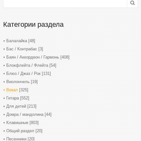
Категории раздела
Балалайка
[48]
Бас / Контрабас
[3]
Баян / Аккордеон / Гармонь
[408]
Блокфлейта / Флейта
[54]
Блюз / Джаз / Рок
[131]
Виолончель
[19]
Вокал
[325]
Гитара
[552]
Для детей
[213]
Домра / мандолина
[44]
Клавишные
[803]
Общий раздел
[20]
Песенники
[20]