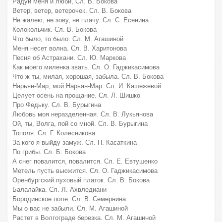
Радуй меня и люби, Сл. В. Бокова
Ветер, ветер, ветерочек. Сл. В. Бокова
Не жалею, не зову, не плачу. Сл. С. Есенина
Колокольчик. Сл. В. Бокова
Что было, то было. Сл. М. Агашиной
Меня несет волна. Сл. В. Харитонова
Песня об Астрахани. Сл. Ю. Маркова
Как моего миленка звать. Сл. О. Гаджикаcимова
Что ж ты, милая, хорошая, забыла. Сл. В. Бокова
Нарьян-Мар, мой Нарьян-Мар. Сл. И. Кашежевой
Целует осень на прощание. Сл. Л. Шишко
Про Федьку. Сл. В. Бурыгина
Любовь моя неразделенная. Сл. В. Лукьянова
Ой, ты, Волга, пой со мной. Сл. В. Бурыгина
Тополя. Сл. Г. Колесникова
За кого я выйду замуж. Сл. П. Касаткина
По грибы. Сл. Б. Бокова
А снег повалится, повалится. Сл. Е. Евтушенко
Метель пусть вьюжится. Сл. О. Гаджикаcимова
Оренбургский пуховый платок. Сл. В. Бокова
Балалайка. Сл. Л. Ахвледиани
Бородинское поле. Сл. В. Семернина
Мы о вас не забыли. Сл. М. Агашиной
Растет в Волгограде березка. Сл. М. Агашиной