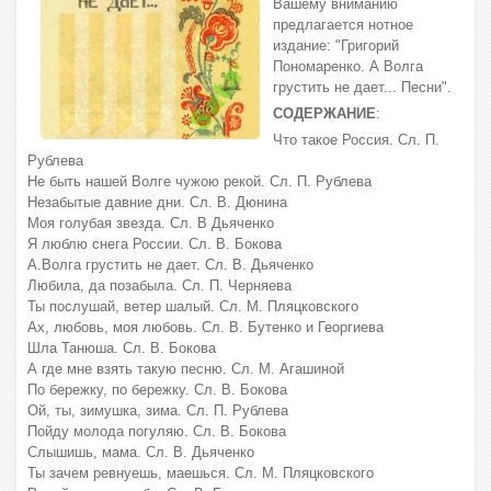
Вашему вниманию
предлагается нотное
издание: "Григорий
Пономаренко. А Волга
грустить не дает... Песни".
СОДЕРЖАНИЕ
:
Что такое Россия. Сл. П.
Рублева
Не быть нашей Волге чужою рекой. Сл. П. Рублева
Незабытые давние дни. Сл. В. Дюнина
Моя голубая звезда. Сл. В Дьяченко
Я люблю снега России. Сл. В. Бокова
А.Волга грустить не дает. Сл. В. Дьяченко
Любила, да позабыла. Сл. П. Черняева
Ты послушай, ветер шалый. Сл. М. Пляцковского
Ах, любовь, моя любовь. Сл. В. Бутенко и Георгиева
Шла Танюша. Сл. В. Бокова
А где мне взять такую песню. Сл. М. Агашиной
По бережку, по бережку. Сл. В. Бокова
Ой, ты, зимушка, зима. Сл. П. Рублева
Пойду молода погуляю. Сл. В. Бокова
Слышишь, мама. Сл. В. Дьяченко
Ты зачем ревнуешь, маешься. Сл. М. Пляцковского