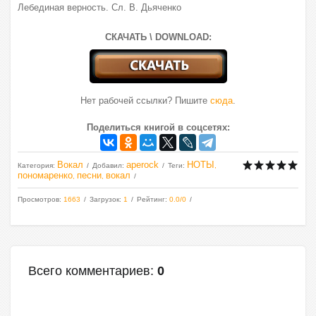
Лебединая верность. Сл. В. Дьяченко
СКАЧАТЬ \ DOWNLOAD:
Нет рабочей ссылки? Пишите
сюда
.
Поделиться книгой в соцсетях:
Вокал
aperock
НОТЫ
Категория
:
Добавил
:
Теги
:
,
пономаренко
песни
вокал
,
,
Просмотров
:
1663
Загрузок
:
1
Рейтинг
:
0.0
/
0
Всего комментариев
:
0