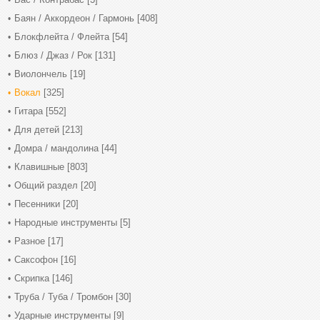
Баян / Аккордеон / Гармонь
[408]
Блокфлейта / Флейта
[54]
Блюз / Джаз / Рок
[131]
Виолончель
[19]
Вокал
[325]
Гитара
[552]
Для детей
[213]
Домра / мандолина
[44]
Клавишные
[803]
Общий раздел
[20]
Песенники
[20]
Народные инструменты
[5]
Разное
[17]
Саксофон
[16]
Скрипка
[146]
Труба / Туба / Тромбон
[30]
Ударные инструменты
[9]