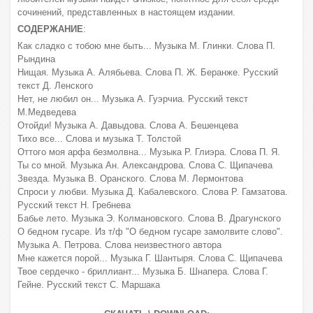
сочинений, представленных в настоящем издании.
СОДЕРЖАНИЕ
:
Как сладко с тобою мне быть... Музыка М. Глинки. Слова П.
Рындина
Нищая. Музыка А. Алябьева. Слова П. Ж. Беранже. Русский
текст Д. Ленского
Нет, не любил он... Музыка А. Гуэрчиа. Русский текст
М.Медведева
Отойди! Музыка А. Давыдова. Слова А. Бешенцева
Тихо все... Слова и музыка Т. Толстой
Оттого моя арфа безмолвна... Музыка Р. Глиэра. Слова П. Я.
Ты со мной. Музыка Ан. Александрова. Слова С. Щипачева
Звезда. Музыка В. Оранского. Слова М. Лермонтова
Спроси у любви. Музыка Д. Кабалевского. Слова Р. Гамзатова.
Русский текст Н. Гребнева
Бабье лето. Музыка Э. Колмановского. Слова В. Драгунского
О бедном гусаре. Из т/ф "О бедном гусаре замолвите слово".
Музыка А. Петрова. Слова неизвестного автора
Мне кажется порой... Музыка Г. Шантыря. Слова С. Щипачева
Твое сердечко - бриллиант... Музыка Б. Шнапера. Слова Г.
Гейне. Русский текст С. Маршака