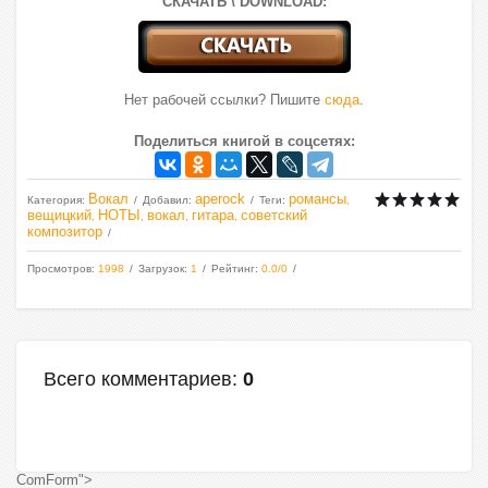
СКАЧАТЬ \ DOWNLOAD:
Нет рабочей ссылки? Пишите
сюда
.
Поделиться книгой в соцсетях:
Вокал
aperock
романсы
Категория
:
Добавил
:
Теги
:
,
вещицкий
НОТЫ
вокал
гитара
советский
,
,
,
,
композитор
Просмотров
:
1998
Загрузок
:
1
Рейтинг
:
0.0
/
0
Всего комментариев
:
0
ComForm">