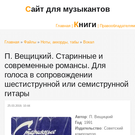
Сайт для музыкантов
Книги
Главная |
| Правообладателям
Главная
»
Файлы
»
Ноты, аккорды, табы
»
Вокал
П. Вещицкий. Старинные и
современные романсы. Для
голоса в сопровождении
шестиструнной или семиструнной
гитары
25.03.2019, 10:44
Автор
: П. Вещицкий
Год
: 1991
Издательство
: Советский
композитор