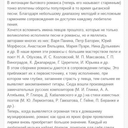
В интонации бытового романса (теперь его называют старинным)
тонко вплетены обороты популярной в то время цыганской
песни. Благодаря небольшому диапазону мелодий и несложным
гармониям сопровождения он доступен каждому любителю
пения.
Хочется вспомнить имена певцов прошлого, которые не только
великолепно исполняли песни и романсы, но и являлись
авторами многих из них: Варя Панина, Петр Баторин, Юрий
Морфесси, Анастасия Вяльцева, Мария Пуаре, Нина Дулькевич
и др. В наше время эти романсы с большим мастерством пели и
поют Н. А. Обухова, И. С. Козловский, М. П. Максакова, Г. П.
Виноградов, К. Джапаридзе, Г. Церетели, И. Юрьева и др.
В этом сборнике романсы даются в сопровождении гитары. Это
приближает их к первоисточнику, к тому исполнению, при
котором чем глубже, затаеннее страсть у певца, тем сильнее ее
выявляет аккомпанемент гитары. Сюда вошли произведения
замечательных русских композиторов (М. И. Глинки, А. А.
Алябьева, Р. Глиэра, Д. Кабалевского и др.) на стихи известных
поэтов (М. Ю. Лермонтова, Р. Гамзатова, Г. Гейне, П. Беранже и
др.).
Теперь, когда выявляется огромная тяга к домашнему
музицированию, романс как одна из ярких форм проявления
лирики вновь приобретает большое значение. Каждый из
любителей музыки найдет близкое, понятное для себя среди