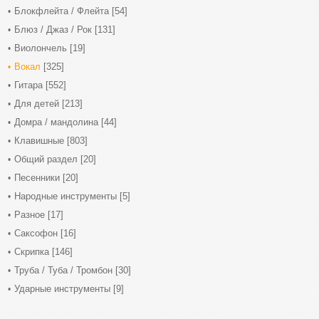
Блокфлейта / Флейта
[54]
Блюз / Джаз / Рок
[131]
Виолончель
[19]
Вокал
[325]
Гитара
[552]
Для детей
[213]
Домра / мандолина
[44]
Клавишные
[803]
Общий раздел
[20]
Песенники
[20]
Народные инструменты
[5]
Разное
[17]
Саксофон
[16]
Скрипка
[146]
Труба / Туба / Тромбон
[30]
Ударные инструменты
[9]