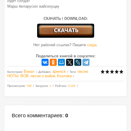
Идет солдат
Марш беларускiх вайскоуцау
СКАЧАТЬ \ DOWNLOAD:
Нет рабочей ссылки? Пишите
сюда
.
Поделиться книгой в соцсетях:
Вокал
aperock
песни
Категория
:
Добавил
:
Теги
:
,
НОТЫ
ВОВ
песни о войне
Козлова
,
,
,
Просмотров
:
788
Загрузок
:
1
Рейтинг
:
0.0
/
0
Всего комментариев
:
0