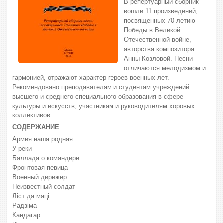
В репертуарный сборник
вошли 11 произведений,
посвященных 70-летию
Победы в Великой
Отечественной войне,
авторства композитора
Анны Козловой. Песни
отличаются мелодизмом и
гармонией, отражают характер героев военных лет.
Рекомендовано преподавателям и студентам учреждений
высшего и среднего специального образования в сфере
культуры и искусств, участникам и руководителям хоровых
коллективов.
СОДЕРЖАНИЕ
:
Армия наша родная
У реки
Баллада о командире
Фронтовая певица
Военный дирижер
Неизвестный солдат
Лiст да мацi
Радзiма
Кандагар