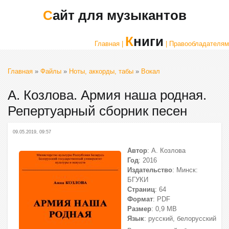
Сайт для музыкантов
Книги
Главная |
| Правообладателям
Главная
»
Файлы
»
Ноты, аккорды, табы
»
Вокал
А. Козлова. Армия наша родная.
Репертуарный сборник песен
09.05.2019, 09:57
Автор
: А. Козлова
Год
: 2016
Издательство
: Минск:
БГУКИ
Страниц
: 64
Формат
: PDF
Размер
: 0,9 МВ
Язык
: русский, белорусский