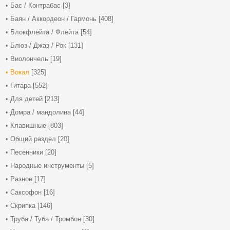
Бас / Контрабас
[3]
Баян / Аккордеон / Гармонь
[408]
Блокфлейта / Флейта
[54]
Блюз / Джаз / Рок
[131]
Виолончель
[19]
Вокал
[325]
Гитара
[552]
Для детей
[213]
Домра / мандолина
[44]
Клавишные
[803]
Общий раздел
[20]
Песенники
[20]
Народные инструменты
[5]
Разное
[17]
Саксофон
[16]
Скрипка
[146]
Труба / Туба / Тромбон
[30]