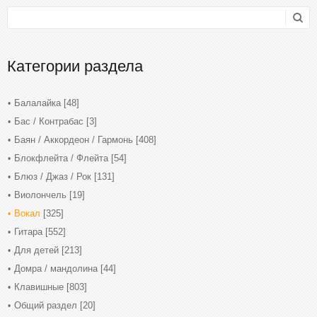
Категории раздела
Балалайка
[48]
Бас / Контрабас
[3]
Баян / Аккордеон / Гармонь
[408]
Блокфлейта / Флейта
[54]
Блюз / Джаз / Рок
[131]
Виолончель
[19]
Вокал
[325]
Гитара
[552]
Для детей
[213]
Домра / мандолина
[44]
Клавишные
[803]
Общий раздел
[20]