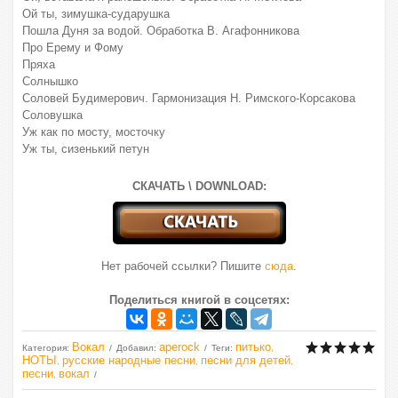
Ой ты, зимушка-сударушка
Пошла Дуня за водой. Обработка В. Агафонникова
Про Ерему и Фому
Пряха
Солнышко
Соловей Будимерович. Гармонизация Н. Римского-Корсакова
Соловушка
Уж как по мосту, мосточку
Уж ты, сизенький петун
СКАЧАТЬ \ DOWNLOAD:
Нет рабочей ссылки? Пишите
сюда
.
Поделиться книгой в соцсетях:
Вокал
aperock
питько
Категория
:
Добавил
:
Теги
:
,
НОТЫ
русские народные песни
песни для детей
,
,
,
песни
вокал
,