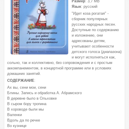
Размер
: 3,7 МВ
Язык
: русский
"Идет коза рогатая" -
сборник популярных
русских народных песен.
Доступные по содержанию
и изложению, они
адресованы детям,
учитывают особенности
детского голоса (диапазона)
и могут исполняться как,
сольно, так и коллективно, без сопровождения и с простым
аккомпанементом, в концертной программе или в условиях
домашних занятий.
СОДЕРЖАНИЕ
:
Ах вы, сени мои, сени
Блины. Запись и обработка А. Абрамского
В деревне было в Ольховке
В сыром бору тропина
В хороводе были мы
Валенки
Вдоль да по речке
Во кузнице