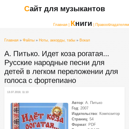
Сайт для музыкантов
Книги
Главная |
| Правообладателям
Главная
»
Файлы
»
Ноты, аккорды, табы
»
Вокал
А. Питько. Идет коза рогатая...
Русские народные песни для
детей в легком переложении для
голоса с фортепиано
13.07.2019, 11:10
Автор
: А. Питько
Год
: 2007
Издательство
: Композитор
Страниц
: 54
Формат
: PDF