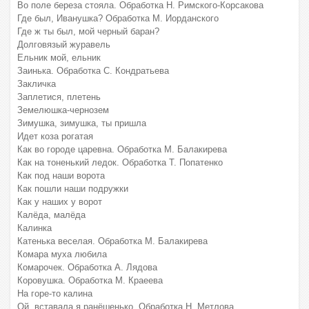
Во поле береза стояла. Обработка Н. Римского-Корсакова
Где был, Иванушка? Обработка М. Иорданского
Где ж ты был, мой черный баран?
Долговязый журавель
Ельник мой, ельник
Заинька. Обработка С. Кондратьева
Закличка
Заплетися, плетень
Земелюшка-чернозем
Зимушка, зимушка, ты пришла
Идет коза рогатая
Как во городе царевна. Обработка М. Балакирева
Как на тоненький ледок. Обработка Т. Попатенко
Как под наши ворота
Как пошли наши подружки
Как у наших у ворот
Калёда, малёда
Калинка
Катенька веселая. Обработка М. Балакирева
Комара муха любила
Комарочек. Обработка А. Лядова
Коровушка. Обработка М. Краеева
На горе-то калина
Ой, вставала я ранёшенько. Обработка Н. Метлова