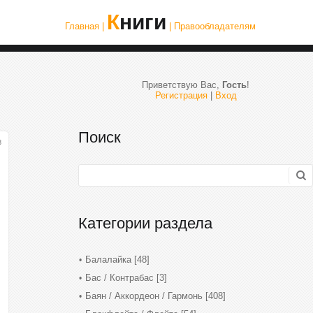
Книги
Главная |
| Правообладателям
Приветствую Вас
,
Гость
!
Регистрация
|
Вход
Поиск
3
Категории раздела
Балалайка
[48]
Бас / Контрабас
[3]
Баян / Аккордеон / Гармонь
[408]