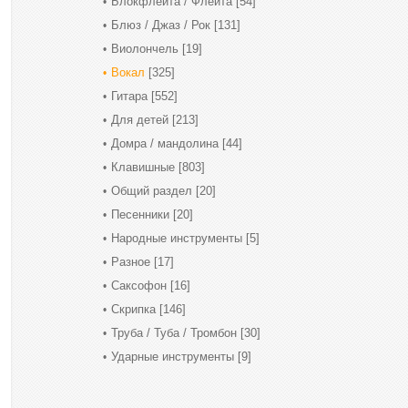
Блокфлейта / Флейта
[54]
Блюз / Джаз / Рок
[131]
Виолончель
[19]
Вокал
[325]
Гитара
[552]
Для детей
[213]
Домра / мандолина
[44]
Клавишные
[803]
Общий раздел
[20]
Песенники
[20]
Народные инструменты
[5]
Разное
[17]
Саксофон
[16]
Скрипка
[146]
Труба / Туба / Тромбон
[30]
Ударные инструменты
[9]