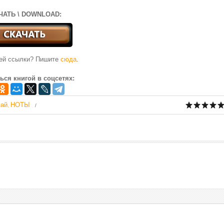
ЧАТЬ \ DOWNLOAD:
чей ссылки? Пишите
сюда
.
ься книгой в соцсетях:
ай
НОТЫ
,