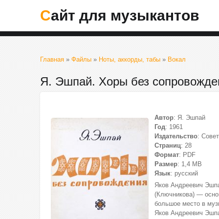
Сайт для музыкантов
Главная
»
Файлы
»
Ноты, аккорды, табы
»
Вокал
Я. Эшпай. Хоры без сопровожде
Автор
: Я. Эшпай
Год
: 1961
Издательство
: Сове
Страниц
: 28
Формат
: PDF
Размер
: 1,4 МВ
Язык
: русский
Яков Андреевич Эшпа
(Ключникова) — осно
большое место в муз
Яков Андреевич Эшпа