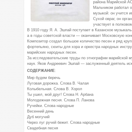
района Марийской АС
Мальчиком работал он
музыкой: он учится и
Сухой овраг, он орга
участвует в полковом
В 1910 году Я. А. Эшпай поступает в Казанское музыкаль
а в годы советской власти — оканчивает Московскую кон
Композитор создал большое количество песен и ряд круп
фортепьяно, сюиты для хора и оркестра народных инстру
марийских народных песен.
За исследовательские труды по этнографии марийской м
наук. Яков Андреевич Эшпай — заслуженный деятель ис
СОДЕРЖАНИЕ
:
Мир будем беречь
Луговая дорожка. Слова В. Чалая
Колыбельная. Слова В. Хорол
Ты ушел, мой друг! Слова Н. Арбана
Молодежная песня. Слова П. Ланова
Ручейки. Слова народные
Весенний день
Дуб могучий
Через луг ручей бежит. Слова народные
Свадебная песня