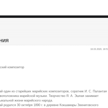
ния
16.03.2020, 18:5
тский композитор
й один из старейших марийских композиторов, соратник И. С. Палантая
воположника марийской музыки. Творчество Я. А. Эшпая занимает
ыкальной жизни марийского народа.
й родился 30 октября 1890 г. в деревне Кокшамары Звениговского