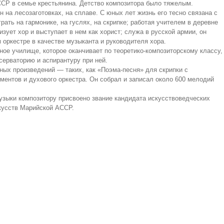
СР в семье крестьянина. Детство композитора было тяжелым.
 на лесозаготовках, на сплаве. С юных лет жизнь его тесно связана с
грать на гармонике, на гуслях, на скрипке; работая учителем в деревне
низует хор и выступает в нем как хорист; служа в русской армии, он
 оркестре в качестве музыканта и руководителя хора.
ное училище, которое оканчивает по теоретико-композиторскому классу,
серваторию и аспирантуру при ней.
ных произведений — таких, как «Поэма-песня» для скрипки с
ментов и духового оркестра. Он собрал и записал около 600 мелодий
узыки композитору присвоено звание кандидата искусствоведческих
кусств Марийской АССР.