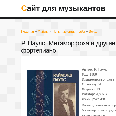
Сайт для музыкантов
Главная
»
Файлы
»
Ноты, аккорды, табы
»
Вокал
Р. Паулс. Метаморфоза и другие
фортепиано
Автор
: Р. Паулс
Год
: 1989
Издательство
: Сове
Страниц
: 51
Формат
: PDF
Размер
: 4,8 МВ
Язык
: русский
Вашему вниманию пре
Метаморфоза и други