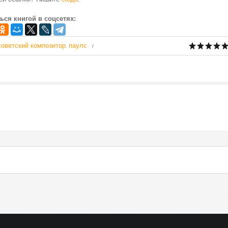
ься книгой в соцсетях:
советский композитор
паулс
,