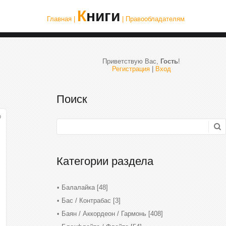
Книги
Главная |
| Правообладателям
Приветствую Вас
,
Гость
!
Регистрация
|
Вход
Поиск
9
Категории раздела
Балалайка
[48]
Бас / Контрабас
[3]
Баян / Аккордеон / Гармонь
[408]