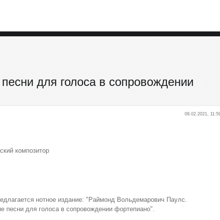
 песни для голоса в сопровождении
09.02.2021, 11:5
тский композитор
длагается нотное издание: "Раймонд Вольдемарович Паулс.
е песни для голоса в сопровождении фортепиано".