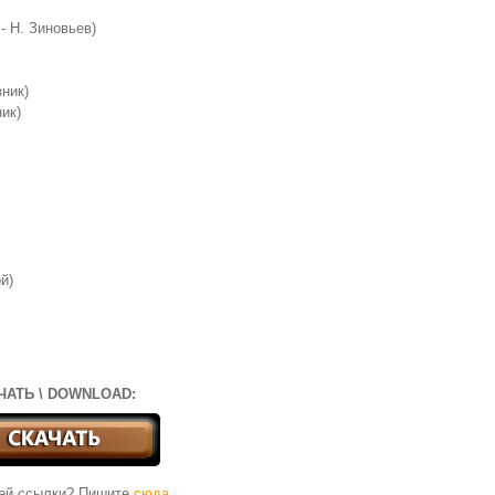
- Н. Зиновьев)
зник)
ик)
й)
ЧАТЬ \ DOWNLOAD:
чей ссылки? Пишите
сюда
.