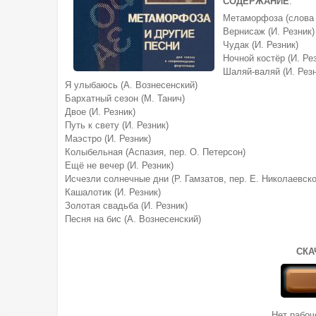
СОДЕРЖАНИЕ
:
Метаморфоза (слова 
Вернисаж (И. Резник)
Чудак (И. Резник)
Ночной костёр (И. Ре
Шаляй-валяй (И. Резн
Я улыбаюсь (А. Вознесенский)
Бархатный сезон (М. Танич)
Двое (И. Резник)
Путь к свету (И. Резник)
Маэстро (И. Резник)
Колыбельная (Аспазия, пер. О. Петерсон)
Ещё не вечер (И. Резник)
Исчезли солнечные дни (Р. Гамзатов, пер. Е. Николаевско
Кашалотик (И. Резник)
Золотая свадьба (И. Резник)
Песня на бис (А. Вознесенский)
СКА
Нет рабо