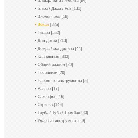
Блокфлейта / Флейта
[54]
Блюз / Джаз / Рок
[131]
Виолончель
[19]
Вокал
[325]
Гитара
[552]
Для детей
[213]
Домра / мандолина
[44]
Клавишные
[803]
Общий раздел
[20]
Песенники
[20]
Народные инструменты
[5]
Разное
[17]
Саксофон
[16]
Скрипка
[146]
Труба / Туба / Тромбон
[30]
Ударные инструменты
[9]