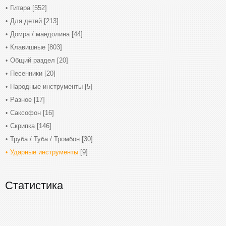
Гитара
[552]
Для детей
[213]
Домра / мандолина
[44]
Клавишные
[803]
Общий раздел
[20]
Песенники
[20]
Народные инструменты
[5]
Разное
[17]
Саксофон
[16]
Скрипка
[146]
Труба / Туба / Тромбон
[30]
Ударные инструменты
[9]
Статистика