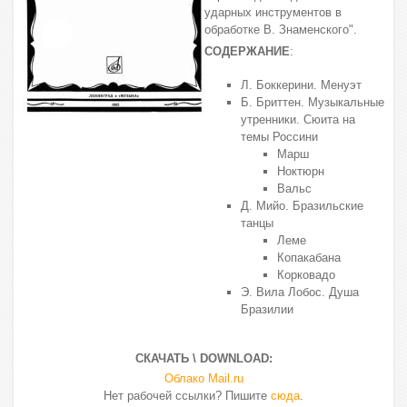
ударных инструментов в
обработке В. Знаменского".
СОДЕРЖАНИЕ
:
Л. Боккерини. Менуэт
Б. Бриттен. Музыкальные
утренники. Сюита на
темы Россини
Марш
Ноктюрн
Вальс
Д. Мийо. Бразильские
танцы
Леме
Копакабана
Корковадо
Э. Вила Лобос. Душа
Бразилии
СКАЧАТЬ \ DOWNLOAD:
Облако Mail.ru
Нет рабочей ссылки? Пишите
сюда
.