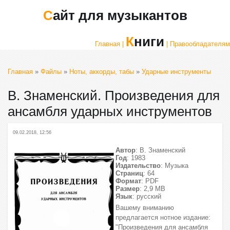
Сайт для музыкантов
Книги
Главная |
| Правообладателям
Главная
»
Файлы
»
Ноты, аккорды, табы
»
Ударные инструменты
В. Знаменский. Произведения для
ансамбля ударных инструментов
09.02.2018, 12:56
Автор
: В. Знаменский
Год
: 1983
Издательство
: Музыка
Страниц
: 64
Формат
: PDF
Размер
: 2,9 МВ
Язык
: русский
Вашему вниманию
предлагается нотное издание:
"Произведения для ансамбля