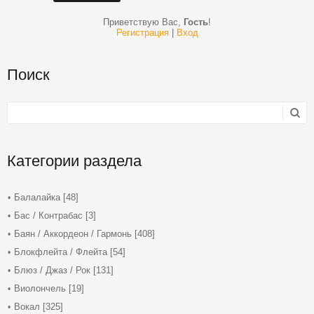
Приветствую Вас
,
Гость
!
Регистрация
|
Вход
Поиск
Категории раздела
Балалайка
[48]
Бас / Контрабас
[3]
Баян / Аккордеон / Гармонь
[408]
Блокфлейта / Флейта
[54]
Блюз / Джаз / Рок
[131]
Виолончель
[19]
Вокал
[325]