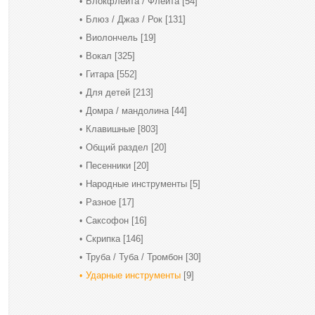
Блокфлейта / Флейта
[54]
Блюз / Джаз / Рок
[131]
Виолончель
[19]
Вокал
[325]
Гитара
[552]
Для детей
[213]
Домра / мандолина
[44]
Клавишные
[803]
Общий раздел
[20]
Песенники
[20]
Народные инструменты
[5]
Разное
[17]
Саксофон
[16]
Скрипка
[146]
Труба / Туба / Тромбон
[30]
Ударные инструменты
[9]