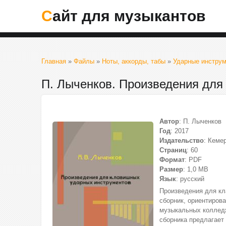
Сайт для музыкантов
Главная
»
Файлы
»
Ноты, аккорды, табы
»
Ударные инстру
П. Лыченков. Произведения для
Автор
: П. Лыченков
Год
: 2017
Издательство
: Кеме
Страниц
: 60
Формат
: PDF
Размер
: 1,0 МВ
Язык
: русский
Произведения для кл
сборник, ориентирова
музыкальных колледж
сборника предлагает