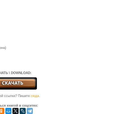
она)
ЧАТЬ \ DOWNLOAD:
чей ссылки? Пишите
сюда
.
ься книгой в соцсетях: