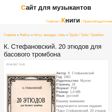
Сайт для музыкантов
Книги
Главная |
| Правообладателям
Главная
»
Файлы
»
Ноты, аккорды, табы
»
Труба / Туба / Тромбон
К. Стефановский. 20 этюдов для
басового тромбона
25.04.2017, 11:05
Автор
: К. Стефановский
Год
: 1961
Издательство
: Музгиз
Страниц
: 24
Формат
: PDF
Размер
: 1,6 МВ
Язык
: русский
Вашему вниманию
предлагается нотное издание:
"Карл Стефановский. 20 этюдов