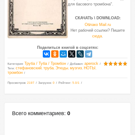
для басового тромбона".
СКАЧАТЬ \ DOWNLOAD:
Облако Mail.ru
Нет рабочей ссылки? Пишите
сюда
.
Поделиться книгой в соцсетях:
Труба / Туба / Тромбон
aperock
Категория
:
Добавил
:
стефановский
труба
Этюды
музгиз
НОТЫ
Теги
:
,
,
,
,
,
тромбон
Просмотров
:
2197
Загрузок
:
0
Рейтинг
:
5.0
/
1
Всего комментариев
:
0