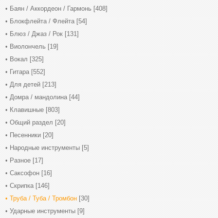
Баян / Аккордеон / Гармонь
[408]
Блокфлейта / Флейта
[54]
Блюз / Джаз / Рок
[131]
Виолончель
[19]
Вокал
[325]
Гитара
[552]
Для детей
[213]
Домра / мандолина
[44]
Клавишные
[803]
Общий раздел
[20]
Песенники
[20]
Народные инструменты
[5]
Разное
[17]
Саксофон
[16]
Скрипка
[146]
Труба / Туба / Тромбон
[30]
Ударные инструменты
[9]