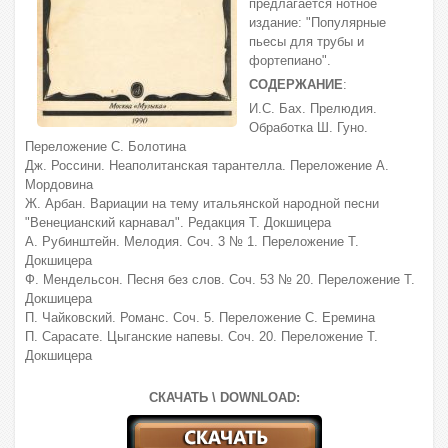
предлагается нотное
издание: "Популярные
пьесы для трубы и
фортепиано".
СОДЕРЖАНИЕ
:
И.С. Бах. Прелюдия.
Обработка Ш. Гуно.
Переложение С. Болотина
Дж. Россини. Неаполитанская тарантелла. Переложение А.
Мордовина
Ж. Арбан. Вариации на тему итальянской народной песни
"Венецианский карнавал". Редакция Т. Докшицера
А. Рубинштейн. Мелодия. Соч. 3 № 1. Переложение Т.
Докшицера
Ф. Мендельсон. Песня без слов. Соч. 53 № 20. Переложение Т.
Докшицера
П. Чайковский. Романс. Соч. 5. Переложение С. Еремина
П. Сарасате. Цыганские напевы. Соч. 20. Переложение Т.
Докшицера
СКАЧАТЬ \ DOWNLOAD: