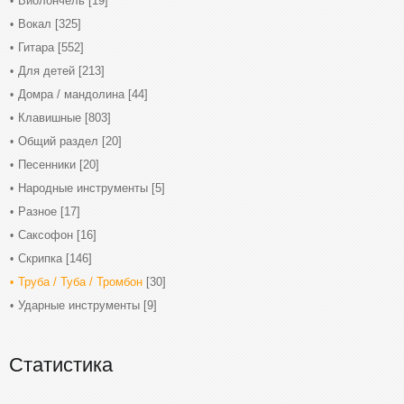
Виолончель
[19]
Вокал
[325]
Гитара
[552]
Для детей
[213]
Домра / мандолина
[44]
Клавишные
[803]
Общий раздел
[20]
Песенники
[20]
Народные инструменты
[5]
Разное
[17]
Саксофон
[16]
Скрипка
[146]
Труба / Туба / Тромбон
[30]
Ударные инструменты
[9]
Статистика