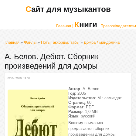
Сайт для музыкантов
Книги
Главная |
| Правообладателям
Главная
»
Файлы
»
Ноты, аккорды, табы
»
Домра / мандолина
А. Белов. Дебют. Сборник
произведений для домры
02.04.2018, 11:31
Автор
: А. Белов
Год
: 2005
Издательство
: М.: самиздат
Страниц
: 60
Формат
: PDF
Размер
: 1,0 МВ
Язык
: русский
Вашему вниманию
предлагается сборник
произведений для домры