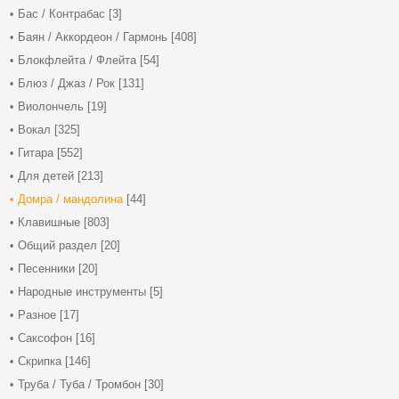
Бас / Контрабас
[3]
Баян / Аккордеон / Гармонь
[408]
Блокфлейта / Флейта
[54]
Блюз / Джаз / Рок
[131]
Виолончель
[19]
Вокал
[325]
Гитара
[552]
Для детей
[213]
Домра / мандолина
[44]
Клавишные
[803]
Общий раздел
[20]
Песенники
[20]
Народные инструменты
[5]
Разное
[17]
Саксофон
[16]
Скрипка
[146]
Труба / Туба / Тромбон
[30]