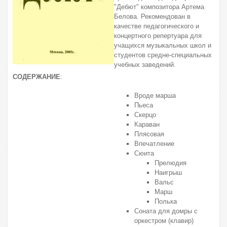
"Дебют" композитора Артема
Белова. Рекомендован в
качестве педагогического и
концертного репертуара для
учащихся музыкальных школ и
студентов средне-специальных
учебных заведений.
СОДЕРЖАНИЕ
:
Вроде марша
Пьеса
Скерцо
Караван
Плясовая
Впечатление
Сюита
Прелюдия
Наигрыш
Вальс
Марш
Полька
Соната для домры с
оркестром (клавир)