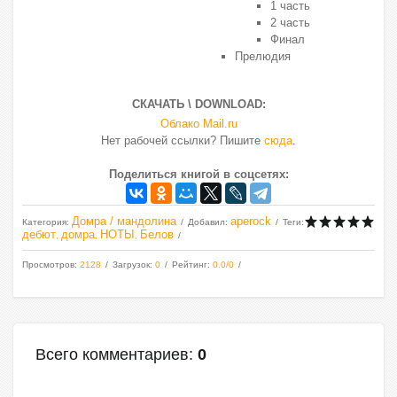
1 часть
2 часть
Финал
Прелюдия
СКАЧАТЬ \ DOWNLOAD:
Облако Mail.ru
Нет рабочей ссылки? Пишите
сюда
.
Поделиться книгой в соцсетях:
Домра / мандолина
aperock
Категория
:
Добавил
:
Теги
:
дебют
домра
НОТЫ
Белов
,
,
,
Просмотров
:
2128
Загрузок
:
0
Рейтинг
:
0.0
/
0
Всего комментариев
:
0