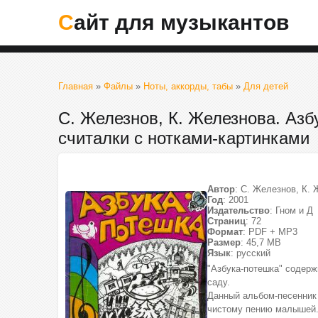
Сайт для музыкантов
Главная
»
Файлы
»
Ноты, аккорды, табы
»
Для детей
С. Железнов, К. Железнова. Азб
считалки с нотками-картинками
Автор
: С. Железнов, К.
Год
: 2001
Издательство
: Гном и Д
Страниц
: 72
Формат
: PDF + MP3
Размер
: 45,7 МВ
Язык
: русский
"Азбука-потешка" содерж
саду.
Данный альбом-песенник
чистому пению малышей