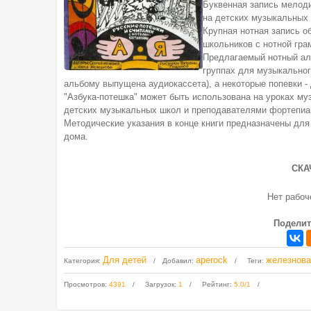
Буквенная запись мелоди
на детских музыкальных 
Крупная нотная запись 
школьников с нотной гра
Предлагаемый нотный аль
группах для музыкальног
альбому выпущена аудиокассета), а некоторые попевки -
"Азбука-потешка" может быть использована на уроках му
детских музыкальных школ и преподавателями фортепиан
Методические указания в конце книги предназначены для
дома.
СКА
Нет рабо
Поделит
Для детей
aperock
железнова
Категория
:
Добавил
:
Теги
:
Просмотров
:
4391
Загрузок
:
1
Рейтинг
:
5.0
/
1