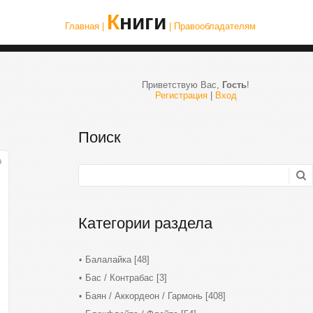
Книги
Главная |
| Правообладателям
Приветствую Вас
,
Гость
!
Регистрация
|
Вход
Поиск
9
Категории раздела
Балалайка
[48]
Бас / Контрабас
[3]
Баян / Аккордеон / Гармонь
[408]