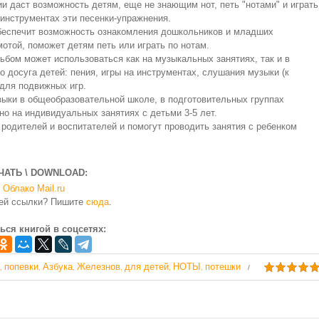
и даст возможность детям, еще не знающим нот, петь "нотами" и играть
инструментах эти песенки-упражнения.
обеспечит возможность ознакомления дошкольников и младших
мотой, поможет детям петь или играть по нотам.
бом может использоваться как на музыкальных занятиях, так и в
о досуга детей: пения, игры на инструментах, слушания музыки (к
 для подвижных игр.
зыки в общеобразовательной школе, в подготовительных группах
о на индивидуальных занятиях с детьми 3-5 лет.
 родителей и воспитателей и помогут проводить занятия с ребенком
ЧАТЬ \ DOWNLOAD:
Облако Mail.ru
чей ссылки? Пишите
сюда
.
ься книгой в соцсетях:
попевки
Азбука
Железнов
для детей
НОТЫ
потешки
,
,
,
,
,
,