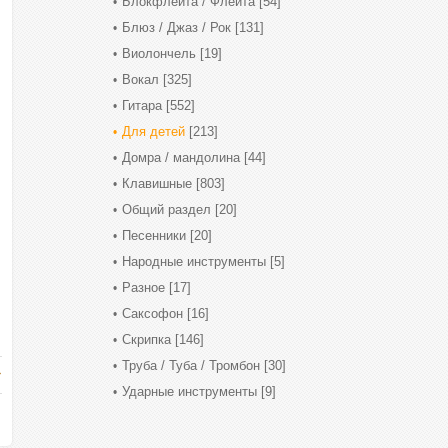
Блокфлейта / Флейта
[54]
Блюз / Джаз / Рок
[131]
Виолончель
[19]
Вокал
[325]
Гитара
[552]
Для детей
[213]
Домра / мандолина
[44]
Клавишные
[803]
Общий раздел
[20]
Песенники
[20]
Народные инструменты
[5]
Разное
[17]
Саксофон
[16]
Скрипка
[146]
Труба / Туба / Тромбон
[30]
Ударные инструменты
[9]