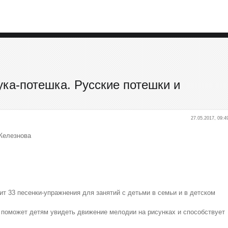
ука-потешка. Русские потешки и
27.05.2017, 09:4
 Железнова
ит 33 песенки-упражнения для занятий с детьми в семьи и в детском
 поможет детям увидеть движение мелодии на рисунках и способствует
.