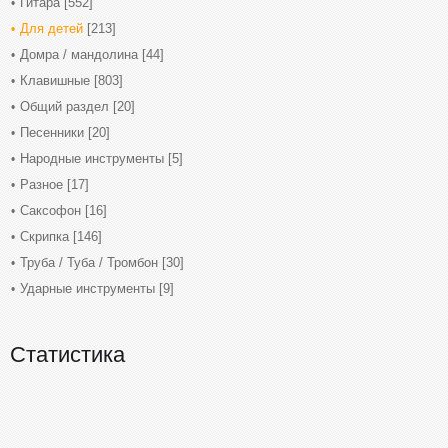
Гитара
[552]
Для детей
[213]
Домра / мандолина
[44]
Клавишные
[803]
Общий раздел
[20]
Песенники
[20]
Народные инструменты
[5]
Разное
[17]
Саксофон
[16]
Скрипка
[146]
Труба / Туба / Тромбон
[30]
Ударные инструменты
[9]
Статистика