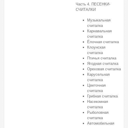
Часть 4. ПЕСЕНКИ-
СЧИТАЛКИ
Музыкальная
считалка
Карнавальная
считалка
Ёлочная считалка
Клоунская
считалка
Птичья считалка
Ягодная считалка
Ореховая считалка
Карусельная
считалка
Цветочная
считалка
Грибная считалка
Насекомная
считалка
Рыболовная
считалка
Автомобильная