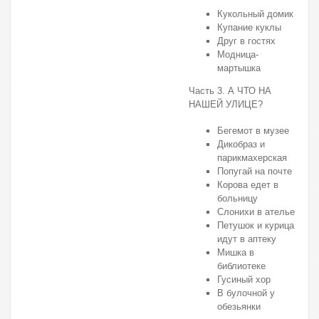
Кукольный домик
Купание куклы
Друг в гостях
Модница-
мартышка
Часть 3. А ЧТО НА
НАШЕЙ УЛИЦЕ?
Бегемот в музее
Дикобраз и
парикмахерская
Попугай на почте
Корова едет в
больницу
Слонихи в ателье
Петушок и курица
идут в аптеку
Мишка в
библиотеке
Гусиный хор
В булочной у
обезьянки