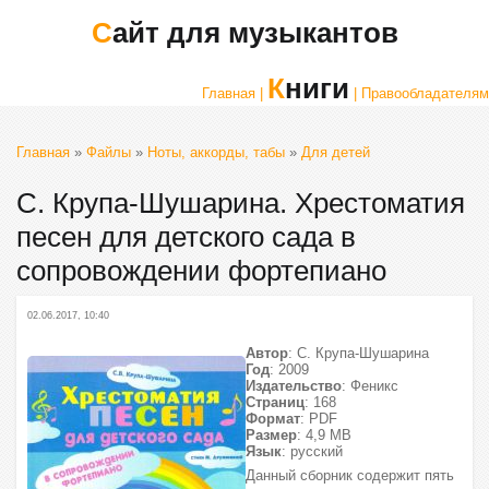
Сайт для музыкантов
Книги
Главная |
| Правообладателям
Главная
»
Файлы
»
Ноты, аккорды, табы
»
Для детей
С. Крупа-Шушарина. Хрестоматия
песен для детского сада в
сопровождении фортепиано
02.06.2017, 10:40
Автор
: С. Крупа-Шушарина
Год
: 2009
Издательство
: Феникс
Страниц
: 168
Формат
: PDF
Размер
: 4,9 МВ
Язык
: русский
Данный сборник содержит пять