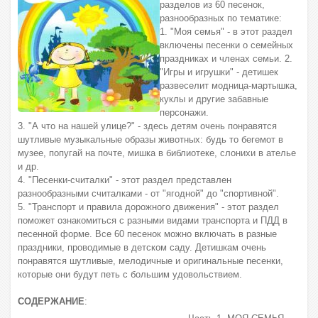
разделов из 60 песенок,
разнообразных по тематике:
1. "Моя семья" - в этот раздел
включены песенки о семейных
праздниках и членах семьи. 2.
"Игры и игрушки" - детишек
развеселит модница-мартышка,
куклы и другие забавные
персонажи.
3. "А что на нашей улице?" - здесь детям очень понравятся
шутливые музыкальные образы животных: будь то бегемот в
музее, попугай на почте, мишка в библиотеке, слонихи в ателье
и др.
4. "Песенки-считалки" - этот раздел представлен
разнообразными считалками - от "ягодной" до "спортивной".
5. "Транспорт и правила дорожного движения" - этот раздел
поможет ознакомиться с разными видами транспорта и ПДД в
песенной форме. Все 60 песенок можно включать в разные
праздники, проводимые в детском саду. Детишкам очень
понравятся шутливые, мелодичные и оригинальные песенки,
которые они будут петь с большим удовольствием.
СОДЕРЖАНИЕ
: