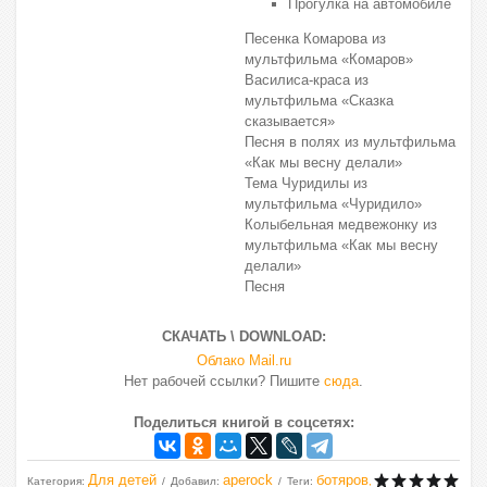
Прогулка на автомобиле
Песенка Комарова из
мультфильма «Комаров»
Василиса-краса из
мультфильма «Сказка
сказывается»
Песня в полях из мультфильма
«Как мы весну делали»
Тема Чуридилы из
мультфильма «Чуридило»
Колыбельная медвежонку из
мультфильма «Как мы весну
делали»
Песня
СКАЧАТЬ \ DOWNLOAD:
Облако Mail.ru
Нет рабочей ссылки? Пишите
сюда
.
Поделиться книгой в соцсетях:
Для детей
aperock
ботяров
Категория
:
Добавил
:
Теги
:
,