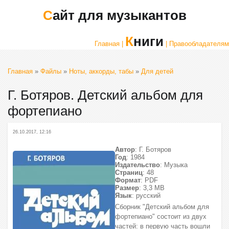
Сайт для музыкантов
Книги
Главная |
| Правообладателям
Главная
»
Файлы
»
Ноты, аккорды, табы
»
Для детей
Г. Ботяров. Детский альбом для
фортепиано
26.10.2017, 12:16
Автор
: Г. Ботяров
Год
: 1984
Издательство
: Музыка
Страниц
: 48
Формат
: PDF
Размер
: 3,3 МВ
Язык
: русский
Сборник "Детский альбом для
фортепиано" состоит из двух
частей: в первую часть вошли