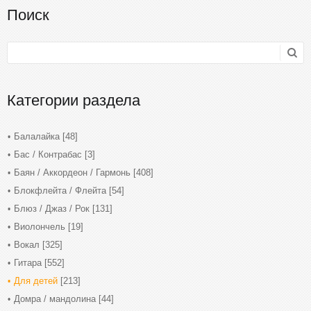
Поиск
Категории раздела
Балалайка
[48]
Бас / Контрабас
[3]
Баян / Аккордеон / Гармонь
[408]
Блокфлейта / Флейта
[54]
Блюз / Джаз / Рок
[131]
Виолончель
[19]
Вокал
[325]
Гитара
[552]
Для детей
[213]
Домра / мандолина
[44]