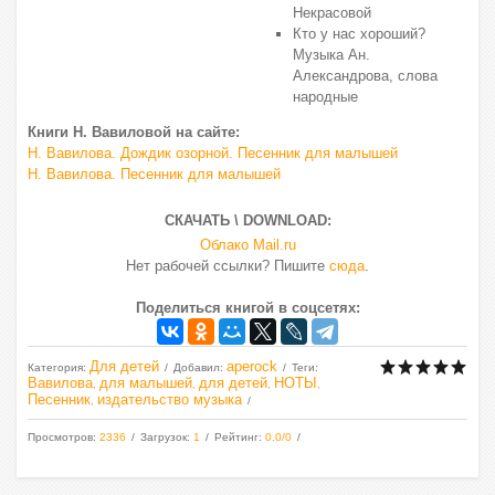
Некрасовой
Кто у нас хороший?
Музыка Ан.
Александрова, слова
народные
Книги Н. Вавиловой на сайте:
Н. Вавилова. Дождик озорной. Песенник для малышей
Н. Вавилова. Песенник для малышей
СКАЧАТЬ \ DOWNLOAD:
Облако Mail.ru
Нет рабочей ссылки? Пишите
сюда
.
Поделиться книгой в соцсетях:
Для детей
aperock
Категория
:
Добавил
:
Теги
:
Вавилова
для малышей
для детей
НОТЫ
,
,
,
,
Песенник
издательство музыка
,
Просмотров
:
2336
Загрузок
:
1
Рейтинг
:
0.0
/
0