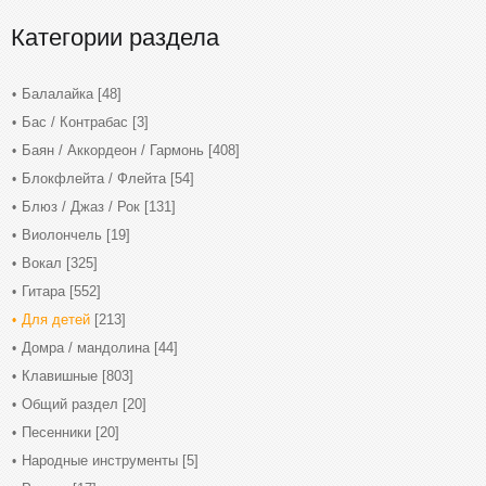
Категории раздела
Балалайка
[48]
Бас / Контрабас
[3]
Баян / Аккордеон / Гармонь
[408]
Блокфлейта / Флейта
[54]
Блюз / Джаз / Рок
[131]
Виолончель
[19]
Вокал
[325]
Гитара
[552]
Для детей
[213]
Домра / мандолина
[44]
Клавишные
[803]
Общий раздел
[20]
Песенники
[20]
Народные инструменты
[5]