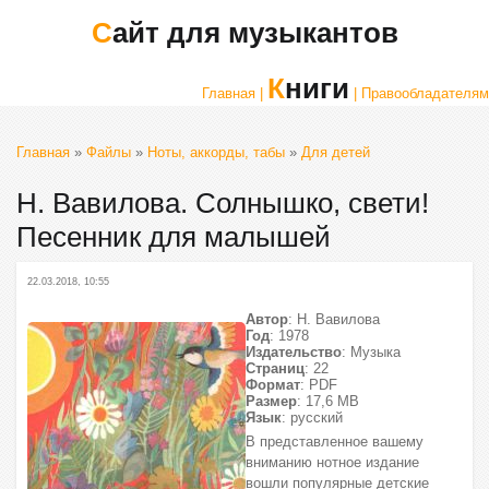
Сайт для музыкантов
Книги
Главная |
| Правообладателям
Главная
»
Файлы
»
Ноты, аккорды, табы
»
Для детей
Н. Вавилова. Солнышко, свети!
Песенник для малышей
22.03.2018, 10:55
Автор
: Н. Вавилова
Год
: 1978
Издательство
: Музыка
Страниц
: 22
Формат
: PDF
Размер
: 17,6 МВ
Язык
: русский
В представленное вашему
вниманию нотное издание
вошли популярные детские