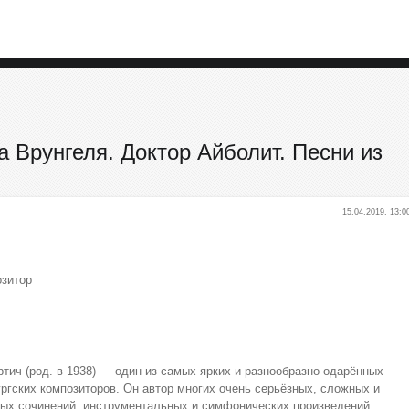
а Врунгеля. Доктор Айболит. Песни из
15.04.2019, 13:0
озитор
тич (род. в 1938) — один из самых ярких и разнообразно одарённых
ргских композиторов. Он автор многих очень серьёзных, сложных и
ых сочинений, инструментальных и симфонических произведений,