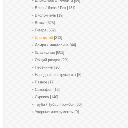
Блокфлейта / Флейта
[54]
Блюз / Джаз / Рок
[131]
Виолончель
[19]
Вокал
[325]
Гитара
[552]
Для детей
[213]
Домра / мандолина
[44]
Клавишные
[803]
Общий раздел
[20]
Песенники
[20]
Народные инструменты
[5]
Разное
[17]
Саксофон
[16]
Скрипка
[146]
Труба / Туба / Тромбон
[30]
Ударные инструменты
[9]