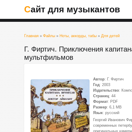
Сайт для музыкантов
Главная
»
Файлы
»
Ноты, аккорды, табы
»
Для детей
Г. Фиртич. Приключения капитан
мультфильмов
Автор
: Г. Фиртич
Год
: 2003
Издательство
: Комп
Страниц
: 44
Формат
: PDF
Размер
: 6,1 МВ
Язык
: русский
Георгий Иванович Фир
современных петербу
оригинальных камерн