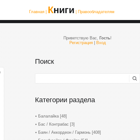
Книги
Главная |
| Правообладателям
Приветствую Вас
,
Гость
!
Регистрация
|
Вход
Поиск
0
Категории раздела
Балалайка
[48]
Бас / Контрабас
[3]
Баян / Аккордеон / Гармонь
[408]