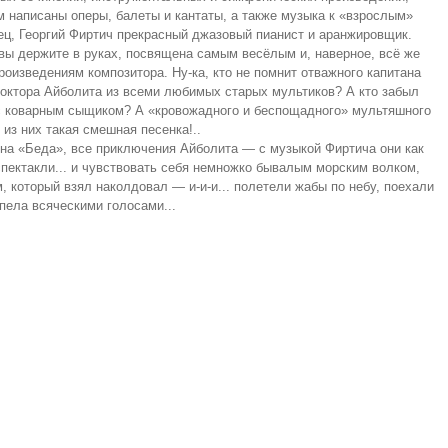
м написаны оперы, балеты и кантаты, а также музыка к «взрослым»
ц, Георгий Фиртич прекрасный джазовый пианист и аранжировщик.
 вы держите в руках, посвящена самым весёлым и, наверное, всё же
оизведениям композитора. Ну-ка, кто не помнит отважного капитана
доктора Айболита из всеми любимых старых мультиков? А кто забыл
с коварным сыщиком? А «кровожадного и беспощадного» мультяшного
 из них такая смешная песенка!..
а «Беда», все приключения Айболита — с музыкой Фиртича они как
 спектакли... и чувствовать себя немножко бывалым морским волком,
который взял наколдовал — и-и-и... полетели жабы по небу, поехали
пела всяческими голосами...