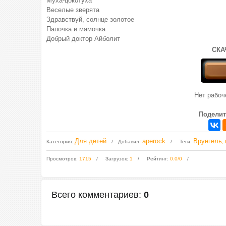
Муха-цокотуха
Веселые зверята
Здравствуй, солнце золотое
Папочка и мамочка
Добрый доктор Айболит
СКА
Нет рабо
Поделит
Для детей
aperock
Врунгель
Категория
:
Добавил
:
Теги
:
,
Просмотров
:
1715
Загрузок
:
1
Рейтинг
:
0.0
/
0
Всего комментариев
:
0