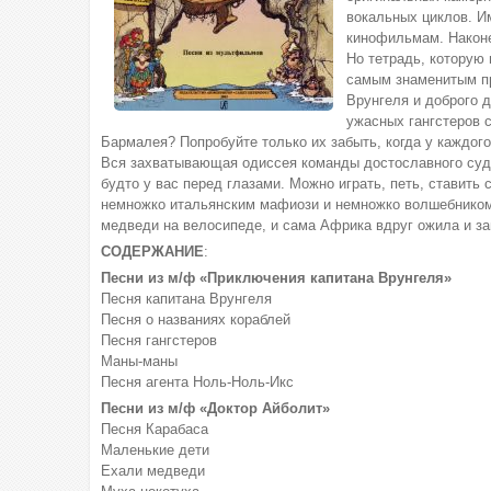
вокальных циклов. И
кинофильмам. Наконе
Но тетрадь, которую
самым знаменитым пр
Врунгеля и доброго 
ужасных гангстеров 
Бармалея? Попробуйте только их забыть, когда у каждого
Вся захватывающая одиссея команды достославного судн
будто у вас перед глазами. Можно играть, петь, ставить
немножко итальянским мафиози и немножко волшебником, 
медведи на велосипеде, и сама Африка вдруг ожила и за
СОДЕРЖАНИЕ
:
Песни из м/ф «Приключения капитана Врунгеля»
Песня капитана Врунгеля
Песня о названиях кораблей
Песня гангстеров
Маны-маны
Песня агента Ноль-Ноль-Икс
Песни из м/ф «Доктор Айболит»
Песня Карабаса
Маленькие дети
Ехали медведи