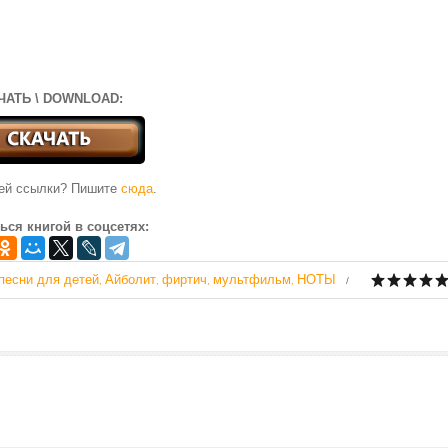
ЧАТЬ \ DOWNLOAD:
чей ссылки? Пишите
сюда
.
ься книгой в соцсетях:
песни для детей
Айболит
фиртич
мультфильм
НОТЫ
,
,
,
,