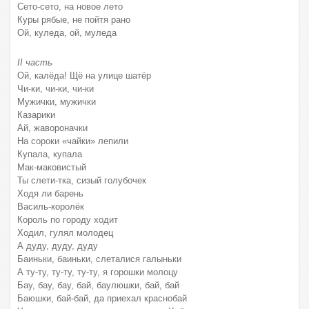
Сето-сето, на новое лето
Куры рябые, не пойтя рано
Ой, куледа, ой, муледа
II часть
Ой, калёда! Щё на улице шатёр
Чи-ки, чи-ки, чи-ки
Мужички, мужички
Казарики
Ай, жавороначки
На сороки «чайки» лепили
Купала, купала
Мак-маковистый
Ты слети-тка, сизый голубочек
Ходя ли барень
Василь-королёк
Король по городу ходит
Ходил, гулял молодец
А дуду, дуду, дуду
Баиньки, баиньки, слеталися галыньки
А ту-ту, ту-ту, ту-ту, я горошки молоцу
Бау, бау, бау, бай, баулюшки, бай, бай
Баюшки, бай-бай, да приехал краснобай