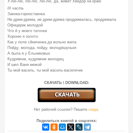
У-лю-лю, лю-лю, лю-лю, да, живет Хвёдор на краю
III часть
Заенка-горностаенка
Не дрем-дрема, ие дрем-дрема продремалась, продремала
Офицерик молодой
Что й у моего таточки
Хороню я золото
Как у поле сйниченка да вольно жила
Пойду, молода, пойду, молодёшунькя
А была я у Ельниковых
Кудрявчик, кудрявчик молодец
И шел Ваня межой
Ты мой василь, ты мой василь-василечек
СКАЧАТЬ \ DOWNLOAD:
Нет рабочей ссылки? Пишите
сюда
.
Поделиться книгой в соцсетях: