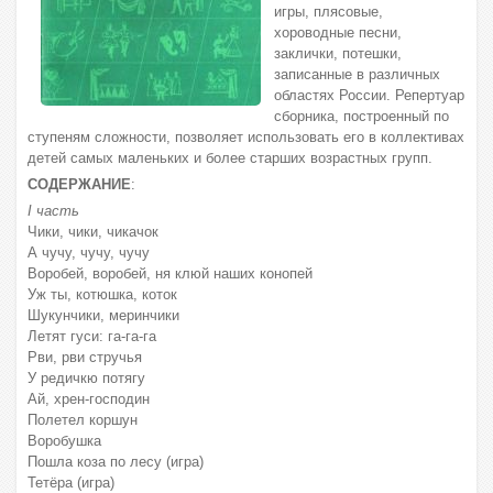
игры, плясовые,
хороводные песни,
заклички, потешки,
записанные в различных
областях России. Репертуар
сборника, построенный по
ступеням сложности, позволяет использовать его в коллективах
детей самых маленьких и более старших возрастных групп.
СОДЕРЖАНИЕ
:
I часть
Чики, чики, чикачок
А чучу, чучу, чучу
Воробей, воробей, ня клюй наших конопей
Уж ты, котюшка, коток
Шукунчики, меринчики
Летят гуси: га-га-га
Рви, рви стручья
У редичкю потягу
Ай, хрен-господин
Полетел коршун
Воробушка
Пошла коза по лесу (игра)
Тетёра (игра)